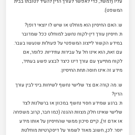
עליו (למשל, כדי לאפשר לעורך הדין להעיד לטובתו בבית
המשפט).
ש: האם החיסיון הוא מוחלט או שיש לו יוצאי דופן?
ת: חיסיון עורך דין-לקוח נחשב למוחלט ככל שמדובר
במידע הקשור לייצוג המשפטי על פעולות שנעשו בעבר.
עם זאת, הוא אינו חל על עבירות עתידיות. כלומר, אם
לקוח מתייעץ עם עורך דינו כיצד לבצע פשע בעתיד,
מידע זה אינו חוסה תחת החיסיון.
ש: מה קורה אם צד שלישי נחשף לשיחות ביני לבין עורך
הדין?
ת: ברגע שמידע חסוי נחשף במכוון או ברשלנות לצד
שלישי שאינו חלק מצוות ההגנה (כמו חבר, קרוב משפחה
או אדם זר), קיים סיכון ממשי שהחיסיון על אותו מידע
יוסר. לכן, חשוב מאוד לשמור על דיסקרטיות מוחלטת