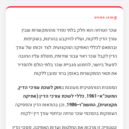
תוכן מפורט
שכר הטרחה הוא חלק בלתי נפרד מההתקשרות שבין
עורך הדין ללקוח, ועליו להיקבע בהגינות, בשקיפות
ובהתאם לכללי האתיקה המקצועית. לצד זכותו של עורך
הדין לקבל שכר ראוי עבור שירותיו, מוטלת עליו החובה
לפעול ביושר, להימנע מגביית שכר בלתי הולם ולהסדיר
את תנאי ההתקשרות באופן ברור ומובן ללקוח.
המסגרת הנורמטיבית מעוגנת ב
חוק לשכת עורכי הדין,
התשכ"א–1961
,
כללי לשכת עורכי הדין (אתיקה
מקצועית), התשמ"ו–1986
, וכן בהוראות הדין והפסיקה
העוסקות בהסכמי שכר טרחה וביחסי עורך דין–לקוח.
קטגוריה זו מרכזת את החלטות ועדות האתיקה, פסקי הדין