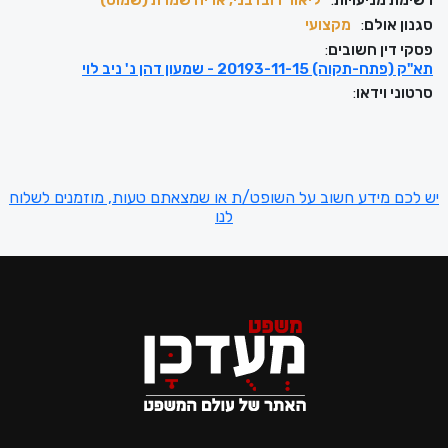
רשימת מניעויות
:
ליאור דובדבני, אריה שמרת (שמוס)
סגנון אולם
:
מקצועי
פסקי דין חשובים
:
תא"ק (פתח-תקוה) 20193-11-15 - שמעון דהן נ' ניב לוי
סרטוני וידאו
:
יש לכם מידע חשוב על השופט/ת או שמצאתם טעות, מוזמנים לשלוח
לנו