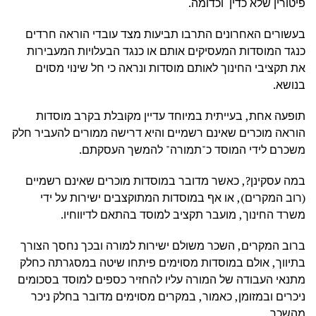
פיטורין שלא כדין וכדומה.
בעשורים האחרונים התרבו תביעות מצד עובדי הוראה חרדים
כנגד המוסדות המעסיקים אותם או כנגד הבעלויות המעבירות
את תקציבי החינוך לאותם מוסדות ונראה כי חל שינוי מסוים
בנושא.
תופעה אחת, בעייתית במיוחד עדיין מקובלת בקרב מוסדות
הוראה מוכרים שאינם רשמיים והיא דרישה ממורים להעביר חלק
משכרם לידי המוסד כ"תמורה" להמשך העסקתם.
במה עסקינן?, כאשר מדובר במוסדות מוכרים שאינם רשמיים
(רוב המקרים), או אף במוסדות המתוקצבים ישירות על ידי
משרד החינוך, מועבר תקציב למוסד בהתאם לדיווחיו.
ברוב המקרים, השכר משולם ישירות למורה ובכך נחסך הצורך
בתיווך, אולם במוסדות מסוימים פיתחו שיטה במסגרתה כחלק
מתנאי העבודה של המורה עליו להחזיר כספים למוסד בסכומים
ניכרים ובמזומן, כאמור, במקרים מסוימים מדובר בחלק ניכר
מהשכר.