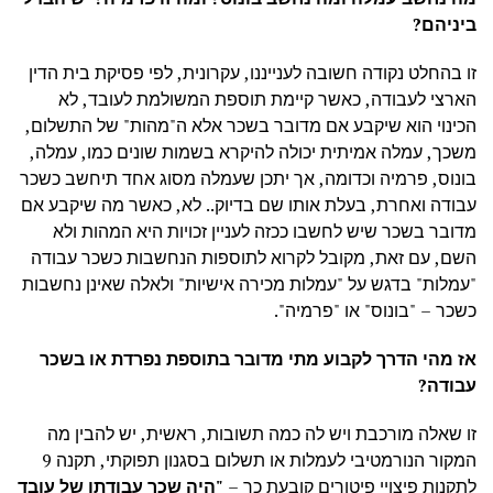
ביניהם?
זו בהחלט נקודה חשובה לענייננו, עקרונית, לפי פסיקת בית הדין
הארצי לעבודה, כאשר קיימת תוספת המשולמת לעובד, לא
הכינוי הוא שיקבע אם מדובר בשכר אלא ה"מהות" של התשלום,
משכך, עמלה אמיתית יכולה להיקרא בשמות שונים כמו, עמלה,
בונוס, פרמיה וכדומה, אך יתכן שעמלה מסוג אחד תיחשב כשכר
עבודה ואחרת, בעלת אותו שם בדיוק.. לא, כאשר מה שיקבע אם
מדובר בשכר שיש לחשבו ככזה לעניין זכויות היא המהות ולא
השם, עם זאת, מקובל לקרוא לתוספות הנחשבות כשכר עבודה
"עמלות" בדגש על "עמלות מכירה אישיות" ולאלה שאינן נחשבות
כשכר – "בונוס" או "פרמיה".
אז מהי הדרך לקבוע מתי מדובר בתוספת נפרדת או בשכר
עבודה?
זו שאלה מורכבת ויש לה כמה תשובות, ראשית, יש להבין מה
המקור הנורמטיבי לעמלות או תשלום בסגנון תפוקתי, תקנה 9
לתקנות פיצויי פיטורים קובעת כך –
"היה שכר עבודתו של עובד