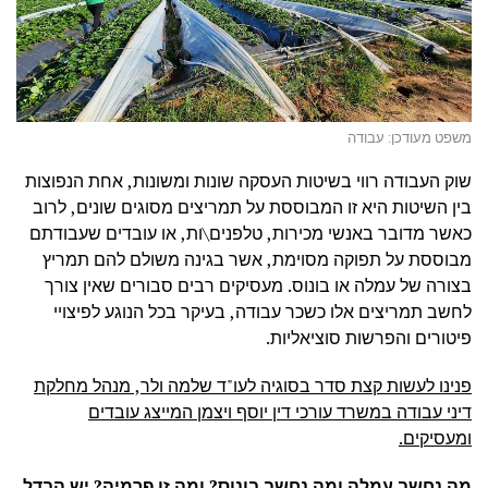
משפט מעודכן: עבודה
שוק העבודה רווי בשיטות העסקה שונות ומשונות, אחת הנפוצות
בין השיטות היא זו המבוססת על תמריצים מסוגים שונים, לרוב
כאשר מדובר באנשי מכירות, טלפנים\ות, או עובדים שעבודתם
מבוססת על תפוקה מסוימת, אשר בגינה משולם להם תמריץ
בצורה של עמלה או בונוס. מעסיקים רבים סבורים שאין צורך
לחשב תמריצים אלו כשכר עבודה, בעיקר בכל הנוגע לפיצויי
פיטורים והפרשות סוציאליות.
פנינו לעשות קצת סדר בסוגיה לעו"ד שלמה ולר, מנהל מחלקת
דיני עבודה במשרד עורכי דין יוסף ויצמן המייצג עובדים
ומעסיקים.
מה נחשב עמלה ומה נחשב בונוס? ומה זו פרמיה? יש הבדל