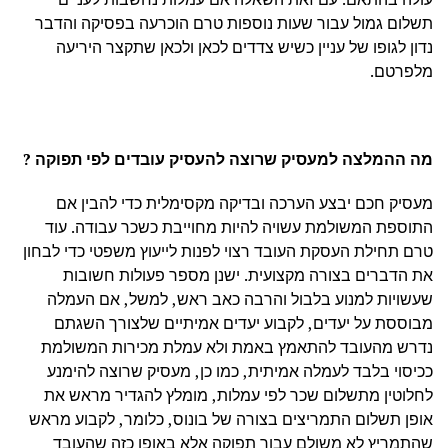
תשלום גמול עבור שעות נוספות טרם הוכרעה בפסיקה והדבר
נדון לגופו של עניין כשיש צדדים לכאן ולכאן שתקצר היריעה
מלפרטם.
מה ההמלצה למעסיק שרוצה להעסיק עובדים לפי תפוקה ?
מעסיק חכם יבצע הערכה ובדיקה מקסימלית כדי להבין אם
התוספת המשולמת עשויה להיות מחוייבת כשכר עבודה. עוד
טרם תחילת העסקת העובד רצוי לפנות לייעוץ משפטי כדי לבחון
את הדברים בצורה מקצועית. ישנן מספר פעולות חשובות
שעשויות למנוע בלבול והרבה כאב ראש, למשל, אם העמלה
מבוססת על יעדים, לקבוע יעדים אמיתיים שלצורך השגתם
נדרש מהעובד להתאמץ באמת ולא עמלת מכירות המשולמת
ככיסוי בלבד לעמלה אמיתית, כמו כן, מעסיק שרוצה להימנע
לחלוטין מתשלום שכר לפי עמלות, מומלץ להגדיר מראש את
אופן תשלום התמריצים בצורה של בונוס, כלומר, לקבוע מראש
שהתמריץ לא משולם עבור תפוקה אלא באופן כזה שהעובד