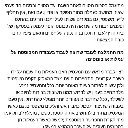
מתוגמל בסכום מסוים לאחר השגת יעד מסוים ובסכום חד פעמי
שאינו מחושב כעמלה מתוך תפוקה או פדיון. עם זאת, אין תחליף
לייעו משפטי, גם במקרים שצוינו לעיל יתכנו חריגים בהחלט
ופעמים רבות מה שנראה היה כבונוס הופך לעמלה בפסיקה של
בית הדין לעבודה ולכן בניה נכונה של יעדים ותאום ציפיות הם
כורח המציאות.
מה ההמלצה לעובד שרוצה לעבוד בעבודה המבוססת על
עמלות או בונוסים?
רצוי לברר מראש עם המעסיק האם העמלות מחושבות על ידו
כשכר. עקרונית, התחייבות חוזית מצד המעסיק תקפה משפטית
ולכן עשויה לפתור בעיות מאוחר יותר. ככל והמעסיק נמנע
מלהתחייב בעניין יש לדרוש ממנו תשובות ברורות לחיוב או
לשלילה, ככל שהדברים אפורים יותר מומלץ להתרחק. אין טעם
בעבודה שתיצור תסכול כאבי ראש והליכים משפטיים. גם כאשר
המעסיק מתחייב להחשיב את התוספת כשכר, מומלץ לבדוק עמו
מהי תקרת ההפרשה המוסכמת (למשל כאשר העמלות הן
בסכומים העולים על השכר הממוצע במשק).