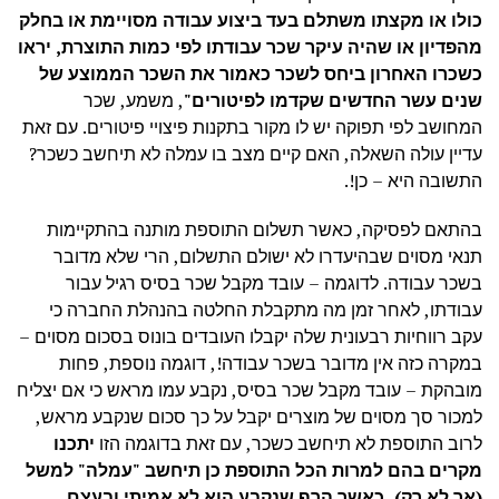
כולו או מקצתו משתלם בעד ביצוע עבודה מסויימת או בחלק
מהפדיון או שהיה עיקר שכר עבודתו לפי כמות התוצרת, יראו
כשכרו האחרון ביחס לשכר כאמור את השכר הממוצע של
שנים עשר החדשים שקדמו לפיטורים"
, משמע, שכר
המחושב לפי תפוקה יש לו מקור בתקנות פיצויי פיטורים. עם זאת
עדיין עולה השאלה, האם קיים מצב בו עמלה לא תיחשב כשכר?
התשובה היא – כן!.
בהתאם לפסיקה, כאשר תשלום התוספת מותנה בהתקיימות
תנאי מסוים שבהיעדרו לא ישולם התשלום, הרי שלא מדובר
בשכר עבודה. לדוגמה – עובד מקבל שכר בסיס רגיל עבור
עבודתו, לאחר זמן מה מתקבלת החלטה בהנהלת החברה כי
עקב רווחיות רבעונית שלה יקבלו העובדים בונוס בסכום מסוים –
במקרה כזה אין מדובר בשכר עבודה!, דוגמה נוספת, פחות
מובהקת – עובד מקבל שכר בסיס, נקבע עמו מראש כי אם יצליח
למכור סך מסוים של מוצרים יקבל על כך סכום שנקבע מראש,
לרוב התוספת לא תיחשב כשכר, עם זאת בדוגמה הזו
יתכנו
מקרים בהם למרות הכל התוספת כן תיחשב "עמלה" למשל
(אך לא רק), כאשר הרף שנקבע הוא לא אמיתי ובעצם