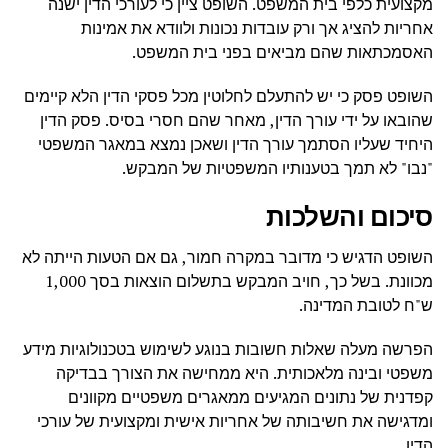
מקצועית כלפי בית המשפט. השופט ציין כי לעורכי הדין ישנה
אחריות להציג אך ורק עובדות נכונות ולוודא את אמינות
האסמכתאות שהם מביאים בפני בית המשפט.
השופט פסק כי יש להתעלם לחלוטין מכל פסקי הדין הלא קיימים
שהובאו על ידי עורך הדין, מאחר שהם חסרי בסיס. פסק הדין
היחיד שעליו הסתמך עורך הדין ושאכן נמצא במאגר המשפטי
"נבו" לא תמך בטענותיו המשפטיות של המבקש.
סיכום והשלכות
השופט הדגיש כי מדובר במקרה חמור, גם אם הטעות הייתה לא
מכוונת. בשל כך, חויב המבקש בתשלום הוצאות בסך 1,000
ש"ח לטובת המדינה.
הפרשה מעלה שאלות חשובות בנוגע לשימוש בטכנולוגיות מידע
משפטי ובינה מלאכותית. היא ממחישה את הצורך בבדיקה
קפדנית של נתונים המגיעים ממאגרים משפטיים מקוונים
ומדגישה את חשיבותה של אחריות אישית ומקצועית של עורכי
הדין.