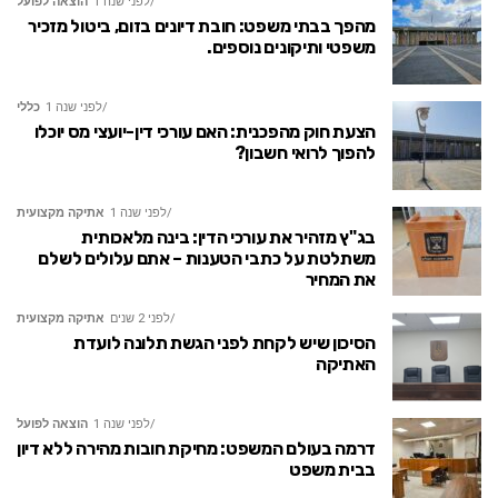
לפני שנה 1
הוצאה לפועל
מהפך בבתי משפט: חובת דיונים בזום, ביטול מזכיר
משפטי ותיקונים נוספים.
לפני שנה 1
כללי
הצעת חוק מהפכנית: האם עורכי דין-יועצי מס יוכלו
להפוך לרואי חשבון?
לפני שנה 1
אתיקה מקצועית
בג"ץ מזהיר את עורכי הדין: בינה מלאכותית
משתלטת על כתבי הטענות – אתם עלולים לשלם
את המחיר
לפני 2 שנים
אתיקה מקצועית
הסיכון שיש לקחת לפני הגשת תלונה לועדת
האתיקה
לפני שנה 1
הוצאה לפועל
דרמה בעולם המשפט: מחיקת חובות מהירה ללא דיון
בבית משפט