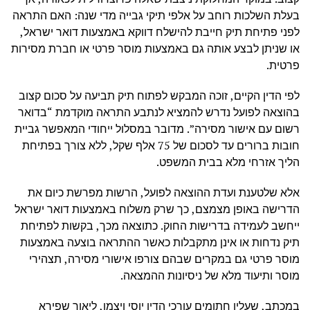
בעלת השלכות רוחב על אלפי תיקי גבייה מדי שנה: האם התראה
לפני פתיחת תיק חייבת להישלח דווקא באמצעות דואר ישראל,
או שניתן לבצע אותה גם באמצעות מוסר פרטי או חברת מסירות
פרטית.
לפי הדין הקיים, זוכה המבקש לפתוח תיק תביעה על סכום קצוב
בהוצאה לפועל נדרש להמציא לנתבע התראה מוקדמת “בדואר
רשום עם אישור מסירה”. מדובר במסלול ייחודי המאפשר גביית
חובות ברורים עד לסכום של 75 אלף שקל, ללא צורך בפתיחת
הליך אזרחי מלא בבית המשפט.
אלא שלטענת ועדת ההוצאה לפועל, הרשות מפרשת כיום את
הדרישה באופן מצמצם, כך שרק משלוח באמצעות דואר ישראל
ייחשב לעמידה בדרישות החוק. כתוצאה מכך, בקשות לפתיחת
תיק נדחות או אינן מתקבלות כאשר ההתראה בוצעה באמצעות
מוסר פרטי גם במקרים שבהם צורפו אישורי מסירה, תצהירי
מוסר ותיעוד מלא של ניסיונות ההמצאה.
במכתב, שעליו חתומים עורכי הדין יוסי ויצמן, ליאור שפירא