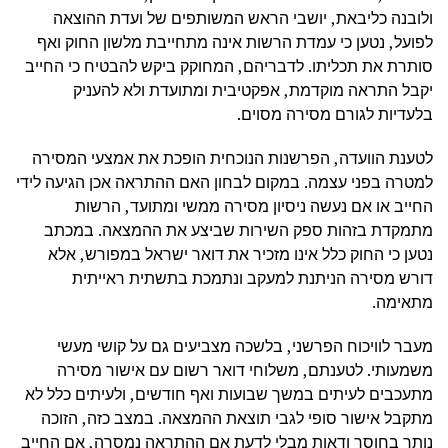
ולובנה כליבאת, יושבי הראש המשותפים של ועדת ההוצאה
לפועל, נטען כי עמדת הרשות אינה מתחייבת מלשון החוק ואף
סותרת את תכליתו. לדבריהם, המחוקק ביקש להבטיח כי החייב
יקבל התראה מוקדמת, אפקטיבית ומתועדת ולא להעניק
בלעדיות לגורם מסירה מסוים.
לטענת הוועדה, הפרשנות הנוכחית הופכת את אמצעי המסירה
למטרה בפני עצמה. במקום לבחון האם ההתראה אכן הגיעה לידי
החייב או אם נעשה ניסיון מסירה ממשי ומתועד, הרשות
מתמקדת בזהות ספק השירות שביצע את ההמצאה. במכתב
נטען כי החוק כלל אינו מזכיר את דואר ישראל במפורש, אלא
דורש מסירה הניתנת למעקב ונתמכת בתשתית ראייתית
מתאימה.
מעבר לוויכוח הפרשני, בלשכה מצביעים גם על קושי מעשי
משמעותי. לטענתם, משלוחי דואר רשום עם אישור מסירה
מתעכבים לעיתים במשך שבועות ואף חודשים, ולעיתים כלל לא
מתקבל אישור סופי לגבי תוצאת ההמצאה. במצב כזה, הזוכה
נותר בחוסר ודאות מבלי לדעת אם ההתראה נמסרה, אם החייב