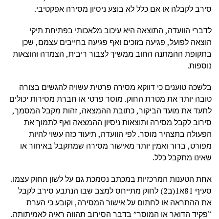
סירב לקבלה או אם כלל לא בוצע ניסיון מסירה אפקטיבי.
לדברי הוועדה, התוצאה היא עיכוב מלאכותי בפתיחת תיקי
הוצאה לפועל, פגיעה בזוכים ואף פגיעה בחייבים עצמם, שכן
בתקופת ההמתנה החוב ממשיך לצבור ריבית, הצמדה והוצאות
נוספות.
בלשכה טוענים כי דווקא מסירה פרטית עשויה להגשים בצורה
טובה יותר את מטרת החוק. מוסר פרטי או חברת מסירות יכולים
לתעד את מועד הביקור, כתובת ההמצאה, זהות מקבל המסמך,
סירוב לקבל מסירה ותוצאות ניסיון ההמצאה ואף לתמוך את
הפעולה בתצהיר מוסר. לפי הוועדה, תיעוד כזה עשוי להיות
מפורט, ברור ואמין יותר מאישור מסירה שמתקבל באיחור או
שאינו מתקבל כלל.
אחת הטענות המרכזיות במכתב נסמכת גם על לשון החוק עצמו.
סעיף 81א1(ב2) לחוק מתייחס למצב שבו הנתבע סירב לקבל
את ההתראה או לחתום על אישור המסירה, וקובע כי הערת
“פקיד הדואר או המוסר” בדבר הסירוב תהווה ראיה לאמיתותה.