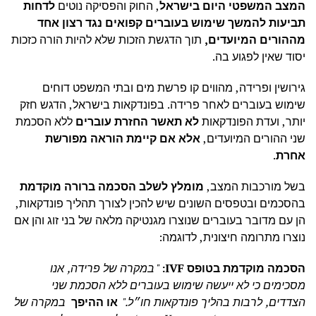
המצב המשפטי היום בישראל
, החוק והפסיקה נוטים
לדחות
תביעות להמשך שימוש בעוברים קפואים נגד רצון אחד
מההורים המיועדים,
תוך הדגשת הזכות שלא להיות הורה כזכות
יסוד שאין לפגוע בה.
גירושין ופרידה, מהווים קו פרשת מים ובתי המשפט דוחים
שימוש בעוברים לאחר פרידה. בפונדקאות בישראל, הדגש חזק
יותר, ועדת הפונדקאות
לא תאשר החזרת עוברים
ללא הסכמת
שני ההורים המיועדים,
אלא אם קיימת הוראה מפורשת
אחרת
.
בשל מורכבות המצב,
מומלץ לשלב הסכמה ברורה מוקדמת
בהסכמים ובטפסים השונים שיש להכין לצורך תהליך פונדקאות,
הן עם מדובר בעוברים שנוצרו מגנטיקה מלאה של בני זוג והן אם
נוצרו מתרומה חיצונית, לדוגמה:
הסכמה מוקדמת בטופס
IVF
:
"
במקרה של פרידה, אנו
מסכימים כי לא ייעשה שימוש בעוברים ללא הסכמת שני
הצדדים, לרבות בהליך פונדקאות חו״ל
."
או ההיפך
במקרה של