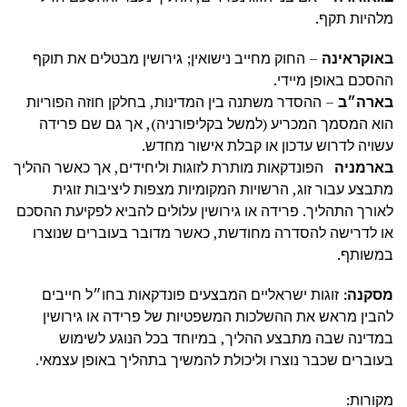
מלהיות תקף.
באוקראינה
– החוק מחייב נישואין; גירושין מבטלים את תוקף
ההסכם באופן מיידי.
בארה״ב
– ההסדר משתנה בין המדינות, בחלקן חוזה הפוריות
הוא המסמך המכריע (למשל בקליפורניה), אך גם שם פרידה
עשויה לדרוש עדכון או קבלת אישור מחדש.
בארמניה
הפונדקאות מותרת לזוגות וליחידים, אך כאשר ההליך
מתבצע עבור זוג, הרשויות המקומיות מצפות ליציבות זוגית
לאורך התהליך. פרידה או גירושין עלולים להביא לפקיעת ההסכם
או לדרישה להסדרה מחודשת, כאשר מדובר בעוברים שנוצרו
במשותף.
מסקנה
:
זוגות ישראליים המבצעים פונדקאות בחו״ל חייבים
להבין מראש את ההשלכות המשפטיות של פרידה או גירושין
במדינה שבה מתבצע ההליך, במיוחד בכל הנוגע לשימוש
בעוברים שכבר נוצרו וליכולת להמשיך בתהליך באופן עצמאי.
מקורות: