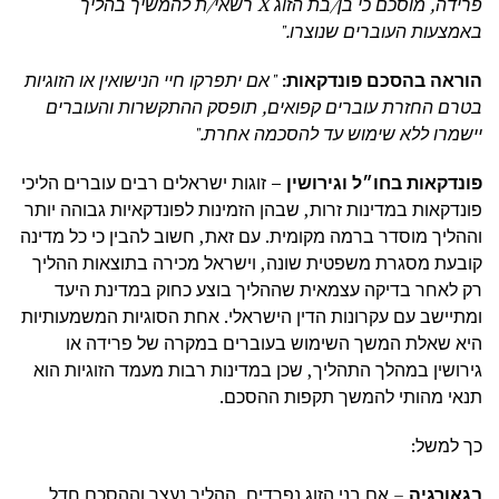
פרידה, מוסכם כי בן/בת הזוג
X
רשאי/ת להמשיך בהליך
באמצעות העוברים שנוצרו
."
הוראה בהסכם פונדקאות:
"
אם יתפרקו חיי הנישואין או הזוגיות
בטרם החזרת עוברים קפואים, תופסק ההתקשרות והעוברים
יישמרו ללא שימוש עד להסכמה אחרת
."
פונדקאות בחו״ל וגירושין –
זוגות ישראלים רבים עוברים הליכי
פונדקאות במדינות זרות, שבהן הזמינות לפונדקאיות גבוהה יותר
וההליך מוסדר ברמה מקומית. עם זאת, חשוב להבין כי כל מדינה
קובעת מסגרת משפטית שונה, וישראל מכירה בתוצאות ההליך
רק לאחר בדיקה עצמאית שההליך בוצע כחוק במדינת היעד
ומתיישב עם עקרונות הדין הישראלי. אחת הסוגיות המשמעותיות
היא שאלת המשך השימוש בעוברים במקרה של פרידה או
גירושין במהלך התהליך, שכן במדינות רבות מעמד הזוגיות הוא
תנאי מהותי להמשך תקפות ההסכם.
כך למשל:
בגאורגיה
– אם בני הזוג נפרדים, ההליך נעצר וההסכם חדל