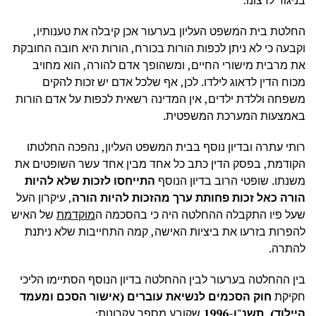
החלטת בית המשפט העליון בערעור אכן קיבלה את טענותיו,
וקבעה כי לא ניתן לכפות הורות בכורח, הורות היא חובה החובקת
את מרבית מישורי החיים, ומשהופך אדם להורה, הוא מחויב
מכוח הדין לדאוג לילדו. לכן, אף שלכל אדם יש זכות להקים
משפחה וללדת ילדים, אין המדינה רשאית לכפות על אדם הורות
באמצעות המערכת המשפטית.
רותי עתרה ובדיון נוסף בבית המשפט העליון, נהפכה החלטתו
הקודמת, בפסק הדין כתב כל אחד מבין אחד עשר השופטים את
משנתו. שופטי הרוב בדיון הנוסף
התייחסו לזכות שלא להיות
הורה כאל זכות פחותת ערך מהזכות להיות הורה
, עיקרון העל
שעל פיו התקבלה ההחלטה היה כי בהסכמה ה
מוקדמת
של האיש
להפרות בזרעו את ביציות האישה, קמה התחייבות שלא ניתנת
להתרה.
בין ההחלטה בערעור לבין ההחלטה בדיון הנוסף הסתיימו הליכי
חקיקת
חוק הסכמים לנשיאת עוברים (אישור הסכם ומעמד
היילוד), תשנ"ו-1996
שקובע מספר עקרונות: