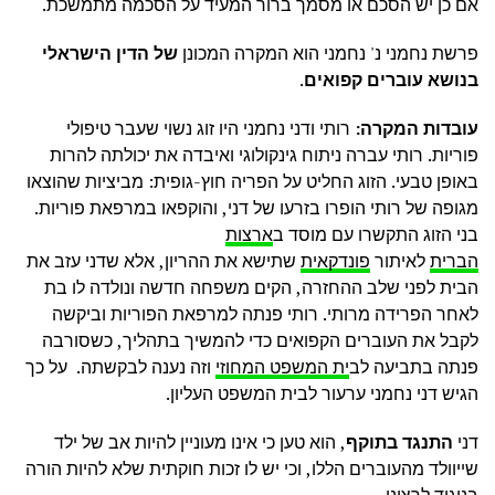
אם כן יש הסכם או מסמך ברור המעיד על הסכמה מתמשכת.
פרשת נחמני נ' נחמני הוא המקרה המכונן
של הדין הישראלי
בנושא
עוברים קפואים
.
עובדות המקרה:
רותי ודני נחמני היו זוג נשוי שעבר טיפולי
פוריות. רותי עברה ניתוח גינקולוגי ואיבדה את יכולתה להרות
באופן טבעי. הזוג החליט על הפריה חוץ-גופית: מביציות שהוצאו
מגופה של רותי הופרו בזרעו של דני, והוקפאו במרפאת פוריות.
בני הזוג התקשרו עם מוסד ב
ארצות
הברית
לאיתור
פונדקאית
שתישא את ההריון, אלא שדני עזב את
הבית לפני שלב ההחזרה, הקים משפחה חדשה ונולדה לו בת
לאחר הפרידה מרותי. רותי פנתה למרפאת הפוריות וביקשה
לקבל את העוברים הקפואים כדי להמשיך בתהליך, כשסורבה
פנתה בתביעה לב
ית המשפט המחוזי
וזה נענה לבקשתה. על כך
הגיש דני נחמני ערעור לבית המשפט העליון.
דני
התנגד בתוקף
, הוא טען כי אינו מעוניין להיות אב של ילד
שייוולד מהעוברים הללו, וכי יש לו זכות חוקתית שלא להיות הורה
בניגוד לרצונו.