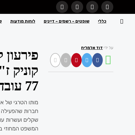
כללי
שופטים – רשמים – דיינים
לוחות מודעות
ש
בית המש
יצא לאור
לפני 2 חודשים
עַל
יוני 18,
2026
על ידי
דוד אלמליח
פירעון 
קוניק ז"
77 עובדים שנאבקים על שכרם
מותו הטרגי של אי
חברות שהפעילה מ
שקלים ועשרות עו
המשפט המחוזי בת