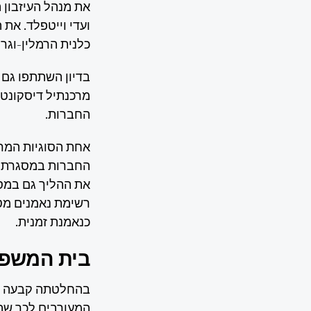
את מנהל העיזבון הז
ועדי וייטפלד. את ה
כלנית הרמלין-וגר ו
בדיון השתתפו גם נ
מרכנתיל דיסקונט 
החברות.
אחת הסוגיות המרכ
החברות במסגרת הל
את ההליך גם במסג
רשימת נאמנים מטע
כנאמנת זמנית.
בית המשפט
בהחלטתה קבעה הש
המעורבים לכך שהח