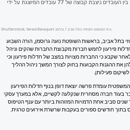
מרכזיות בקבוצה. בין העובדים ניצבת קבוצה של 77 עובדים המיוצגת על ידי
בית המשפט המחוזי בתל אביב / צילום: Shutterstock, Vered Barequet
י בתל אביב, בראשות השופטת נועה גרוסמן, הורה השבוע
חדלות פירעון לחמש חברות מקבוצת החברות שהקים וניהל
 לאחר שקבע כי החברות מצויות במצב של חדלות פירעון וכי
הן את ההגנות הקבועות בחוק לצורך המשך ניהול ההליך
לשיקום פעילותן.
משפטית עומדת פרשה יוצאת דופן בנוף חדלות הפירעון
בר בעוד חברה מסחרית שנקלעה לקשיים, אלא במערך עסקי
שנים סביב אחת הדמויות המזוהות ביותר עם ענף הטיפוס
 בתוך חודשים ספורים בעקבות שרשרת אירועים טרגית.