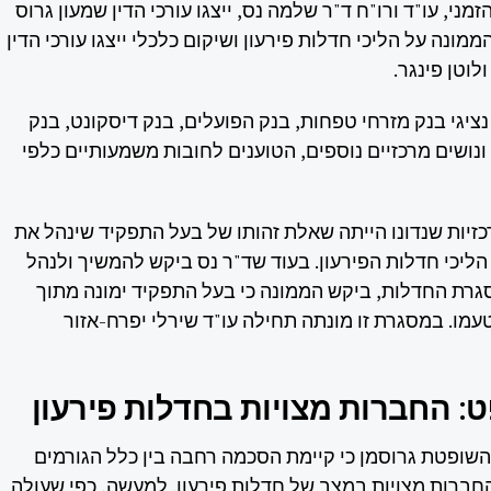
מני, עו"ד ורו"ח ד"ר שלמה נס, ייצגו עורכי הדין שמעון גרוס
ממונה על הליכי חדלות פירעון ושיקום כלכלי ייצגו עורכי הדין
לוטן פינגר.
ציגי בנק מזרחי טפחות, בנק הפועלים, בנק דיסקונט, בנק
ונושים מרכזיים נוספים, הטוענים לחובות משמעותיים כלפי
זיות שנדונו הייתה שאלת זהותו של בעל התפקיד שינהל את
יכי חדלות הפירעון. בעוד שד"ר נס ביקש להמשיך ולנהל
רת החדלות, ביקש הממונה כי בעל התפקיד ימונה מתוך
מו. במסגרת זו מונתה תחילה עו"ד שירלי יפרח-אזור
: החברות מצויות בחדלות פירעון
ופטת גרוסמן כי קיימת הסכמה רחבה בין כלל הגורמים
ברות מצויות במצב של חדלות פירעון. למעשה, כפי שעולה