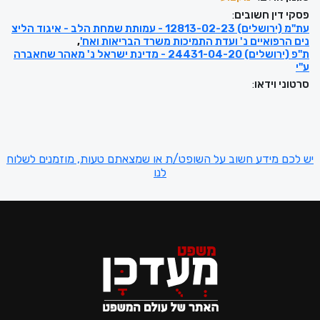
פסקי דין חשובים
:
עת"מ (ירושלים) 12813-02-23 - עמותת שמחת הלב - איגוד הליצ
נים הרפואיים נ' ועדת התמיכות משרד הבריאות ואח'
ת"פ (ירושלים) 24431-04-20 - מדינת ישראל נ' מאהר שחאברה
ע"י
סרטוני וידאו
:
יש לכם מידע חשוב על השופט/ת או שמצאתם טעות, מוזמנים לשלוח
לנו