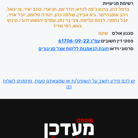
רשימת מניעויות
:
ברטל כהן, ברנע ג'פה לנדא, הדר עם, חן יערי, כוכב יאיר, צו יגאל,
רהב אופנהיימר, גיא אבידן, שלמה כהן, יהודה סלומון, יובל ארד,
יובל נחמני, לבנת קלימה, צבי בר נתן, עמרם יהושוע זהבי, קיבוץ
געש, רמי שריד
סגנון אולם
:
שקט
פסקי דין חשובים
:
עמ"נ 61706-09-22
סרטוני וידאו
:
חובת הנאמנות ללקוח אצל סניגורים
יש לכם מידע חשוב על השופט/ת או שמצאתם טעות, מוזמנים לשלוח
לנו