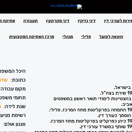
ירות לעורכי דין
דיני נזיקין
דיני מקרקעין
תעבורה
אתיקה מ
הוצאה לפועל
פלילי
מנהלי
מרכז האתיקה המקצועית
היכל המשפט
כתובת
:
שדרות
מקום עבודה 
תחומי משפט
199 סיים בהצטיינות לימודי תואר ראשון במשפטים
ביב.
שנת לידה
:
8
רשימת מניעוי
סגנון אולם
:
פ