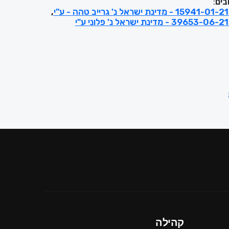
בים
:
קהילה