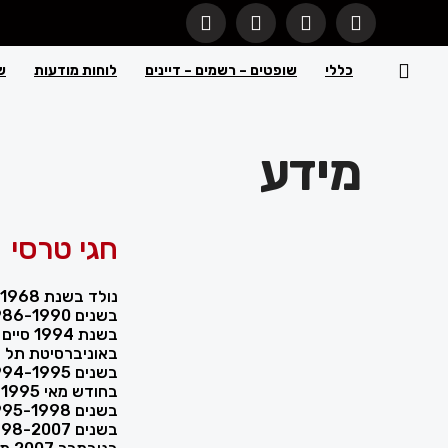
כללי
שופטים – רשמים – דיינים
לוחות מודעות
ש
מידע
חגי טרסי
נולד בשנת 1968 בישראל.
בשנים 1986-1990 שירת בצה"ל.
בשנת 4
באוניברסיטת תל א
בשנים 1994-1995 התמחה בפרקליטות מחוז המרכז, פלילי.
בחודש מאי 1995 הוסמך כעורך דין.
בשנים 1995-1998 כיהן כפרקליט בפרקליטות מחוז המרכז.
בשנים 1998-2007 שותף במשרד עורכי דין.