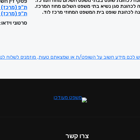
פסקי דין חשו
ת"פ (מרכז) 15941-01-21 - מדינת ישראל נ' גרייב טהה - ע"י
ת"פ (מרכז) 39653-06-21 - מדינת ישראל נ' פלוני ע"י
סרטוני וידאו
:
ש לכם מידע חשוב על השופט/ת או שמצאתם טעות, מוזמנים לשלוח לנו
צרו קשר