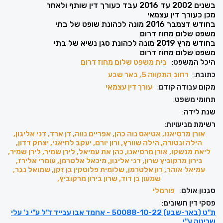
בשנים 2002 עד 2016 עבד כעורך דין שותף ולאחר
מכן כעורך דין עצמאי
בחודש דצמבר 2016 מונה לכהונת שופט של בתי
משפט שלום מחוז דרום
בחודש מרץ 2019 מונה לכהונת סגן נשיא של בתי
משפט שלום מחוז דרום
היכל המשפט
:
בית משפט שלום מחוז דרום
כתובת
:
רחוב התקווה 5, באר שבע
מקום עבודה קודם
:
עורך דין עצמאי
תחומי משפט
:
שנת לידה
:
רשימת מניעויות
:
אורן מרסיאנו, אטיאס נוה כהן, אפריים נווה, דן ארד, דני אליגון,
הילה ונטורה, הילה שוורץ, ורון יורם, יעקב לחיאני, יצחק דדון,
ליאת מנשקו, אורן מרסיאנו, כהן את עמיאל, לירן שמיר, לירן שמיר,
בירון מרקוביץ שרון, דני אליגון, מיכאל אלטרמן, עומרי אלירז,
עמיאל אוהד, רון אלטרמן, שלומית פלוטקין בן זקן, שמואל נגר,
שמעון בן דוד, שרון בירון מרקוביץ,
סגנון אולם
:
פורמלי
פסקי דין חשובים
:
ת"ט (באר-שבע) 50088-10-22 - אחמד אבו עבייד ז"ל ע"י נ' עלי
שכיטה ע"י