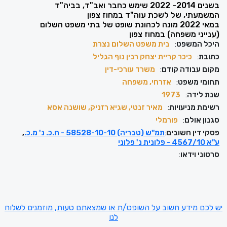
בשנים 2014- 2022 שימש כחבר ואב"ד, בביה"ד
המשמעתי, של לשכת עוה"ד במחוז צפון
במאי 2022 מונה לכהונת שופט של בתי משפט השלום
(ענייני משפחה) במחוז צפון
היכל המשפט
:
בית משפט השלום נצרת
כתובת
:
כיכר קריית יצחק רבין נוף הגליל
מקום עבודה קודם
:
משרד עורכי-דין
תחומי משפט
:
אזרחי, משפחה
שנת לידה
:
1973
רשימת מניעויות
:
מאיר זנטי, שגיא רזניק, שושנה אסא
סגנון אולם
:
פורמלי
פסקי דין חשובים
:
תמ"ש (טבריה) 58528-10-10 - ח.כ. נ' מ.כ.
ע"א 4567/10 - פלונית נ' פלוני
סרטוני וידאו
:
יש לכם מידע חשוב על השופט/ת או שמצאתם טעות, מוזמנים לשלוח
לנו