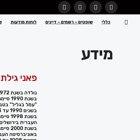
כללי
שופטים – רשמים – דיינים
לוחות מודעות
ש
מידע
פאני גילת 
נולדה בשנת 1972 בישראל.
בשנת 0
"עמל בגליל" בטבר
בשנים 1990 עד 1993 שירתה בצה"ל כקצינת חינוך.
בשנת 8
העברית בירושלים.
בשנת 0
באוניברסיטה העבר