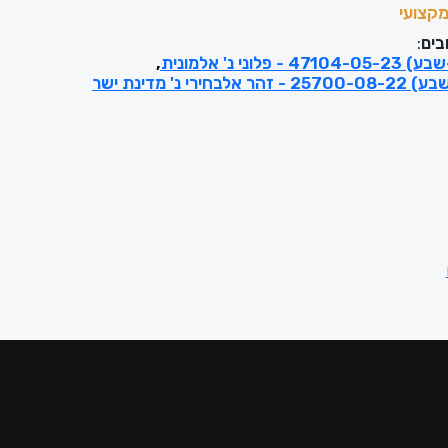
קצועי
בים
:
לוני נ' אלמונית
עפ"ג (באר-שבע) 25700-08-22 - זהר אלבחירי נ' מדינת ישר