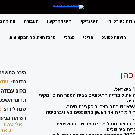
ירות לעורכי דין
דיני נזיקין
דיני מקרקעין
תעבורה
אתיקה מ
הוצאה לפועל
פלילי
מנהלי
מרכז האתיקה המקצועית
כהן
היכל המשפט
כתובת
:
שדרות 
מקום עבודה 
199 סיימה את לימודיה התיכוניים בבית הספר התיכון מקיף
תחומי משפט
יה.
שנת לידה
:
2
199 סיימה לימודי תואר ראשון במשפטים באוניברסיטה
רשימת מניעוי
200 סיימה בהצטיינות לימודי תואר שני במשפטים
אלי כץ, דן 
ית בירושלים.
ביאזי,