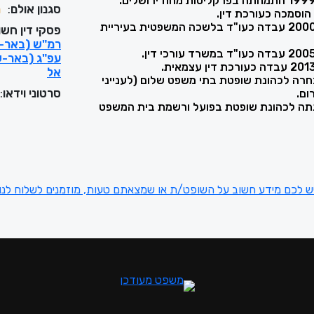
סגנון אולם
:
מ
בשנים 1999 עד 2000 עבדה כעו"ד בלשכה המשפטית בעיריית
פסקי דין חשו
רמ"ש (באר-שבע) 47104-05-23 - פ
אל
בר 2013 נבחרה לכהונת שופטת בתי משפט שלום (לענייני
סרטוני וידאו
:
ום.
יל 2022 מונתה לכהונת שופטת בפועל ורשמת בית המשפט
ש לכם מידע חשוב על השופט/ת או שמצאתם טעות, מוזמנים לשלוח לנו