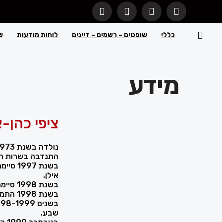
כללי
שופטים – רשמים – דיינים
לוחות מודעות
ש
מידע
ציפי כהן-א
נולדה בשנת 1973 בישראל.
התנדבה בשרות הל
בשנת 7
אילן.
בשנת 1998 סיימה לימודי תואר שני במשפטים באוניברסיטת בר אילן.
בשנת 1998 התמחתה בבית המשפט המחוזי באר שבע.
שבע.