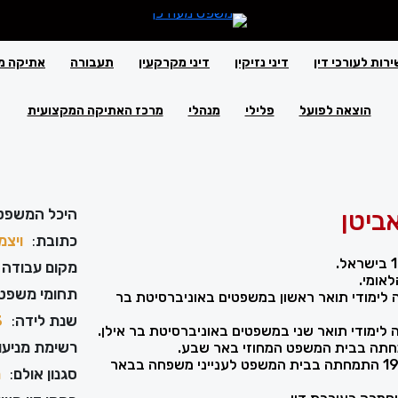
ירות לעורכי דין
דיני נזיקין
דיני מקרקעין
תעבורה
אתיקה מ
הוצאה לפועל
פלילי
מנהלי
מרכז האתיקה המקצועית
ביטן
היכל המשפט
כתובת
:
ויצמן‬ 1, תל אב
מקום עבודה 
אומי.
תחומי משפט
199 סיימה לימודי תואר ראשון במשפטים באוניברסיטת בר
שנת לידה
:
3
רשימת מניעוי
בשנים 1998-1999 התמחתה בבית המשפט לענייני משפחה בבאר
סגנון אולם
:
מ