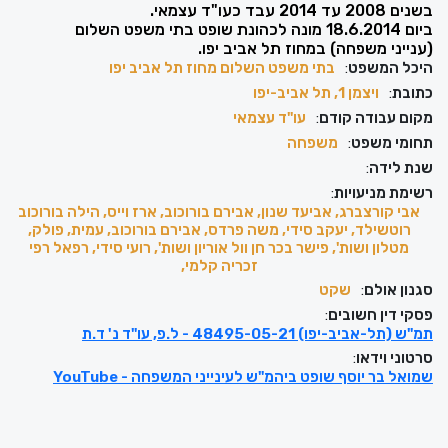
בשנים 2008 עד 2014 עבד כעו"ד עצמאי.
ביום 18.6.2014 מונה לכהונת שופט בתי משפט השלום
(ענייני משפחה) במחוז תל אביב יפו.
היכל המשפט
:
בתי משפט השלום מחוז תל אביב יפו
כתובת
:
ויצמן‬ 1, תל אביב-יפו
מקום עבודה קודם
:
עו"ד עצמאי
תחומי משפט
:
משפחה
שנת לידה
:
רשימת מניעויות
:
אבי קורצברג, אביעד שנון, אבירם בורוכוב, ארז וייס, הילה בורוכוב
רוטשילד, יעקב סידי, משה פרדס, אבירם בורוכוב, עמית, פולק,
מטלון ושות', פישר בכר חן וול אוריון ושות', רועי סידי, רפאל רפי
זכריה קלמי,
סגנון אולם
:
שקט
פסקי דין חשובים
:
תמ"ש (תל-אביב-יפו) 48495-05-21 - ל.פ, עו"ד נ' ד.ת
סרטוני וידאו
:
שמואל בר יוסף שופט ביהמ"ש לעינייני המשפחה - YouTube