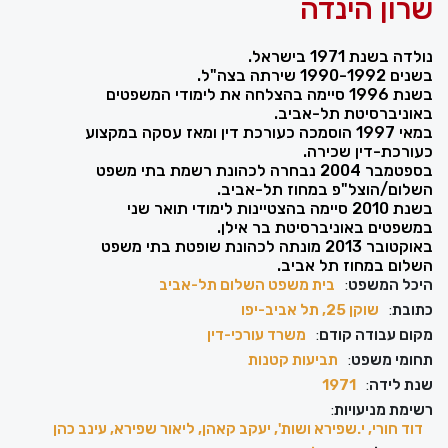
שרון הינדה
נולדה בשנת 1971 בישראל.
בשנים 1990-1992 שירתה בצה"ל.
בשנת 1996 סיימה בהצלחה את לימודי המשפטים
באוניברסיטת תל-אביב.
במאי 1997 הוסמכה כעורכת דין ומאז עסקה במקצוע
כעורכת-דין שכירה.
בספטמבר 2004 נבחרה לכהונת רשמת בתי משפט
השלום/הוצל"פ במחוז תל-אביב.
בשנת 2010 סיימה בהצטיינות לימודי תואר שני
במשפטים באוניברסיטת בר אילן.
באוקטובר 2013 מונתה לכהונת שופטת בתי משפט
השלום במחוז תל אביב.
היכל המשפט
:
בית משפט השלום תל-אביב
כתובת
:
שוקן 25, תל אביב-יפו
מקום עבודה קודם
:
משרד עורכי-דין
תחומי משפט
:
תביעות קטנות
שנת לידה
:
1971
רשימת מניעויות
:
דוד חורי, י.שפירא ושות', יעקב קאהן, ליאור שפירא, עינב כהן