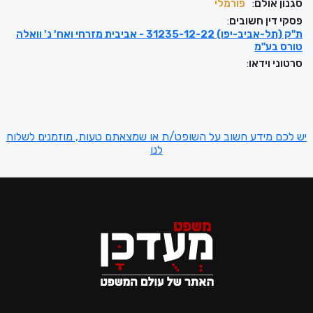
סגנון אולם
:
פורמלי
פסקי דין חשובים
:
ת"ק (תל-אביב-יפו) 31235-12-22 - אביבית מזרחי ואח' נ' וואלה
טורס בע"מ
סרטוני וידאו
:
יש לכם מידע חשוב על השופט/ת או שמצאתם טעות, מוזמנים לשלוח
לנו