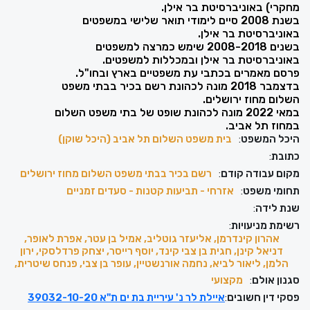
מחקרי) באוניברסיטת בר אילן.
בשנת 2008 סיים לימודי תואר שלישי במשפטים
באוניברסיטת בר אילן.
בשנים 2008-2018 שימש כמרצה למשפטים
באוניברסיטת בר אילן ובמכללות למשפטים.
פרסם מאמרים בכתבי עת משפטיים בארץ ובחו"ל.
בדצמבר 2018 מונה לכהונת רשם בכיר בבתי משפט
השלום מחוז ירושלים.
במאי 2022 מונה לכהונת שופט של בתי משפט השלום
במחוז תל אביב.
היכל המשפט
:
בית משפט השלום תל אביב (היכל שוקן)
כתובת
:
מקום עבודה קודם
:
רשם בכיר בבתי משפט השלום מחוז ירושלים
תחומי משפט
:
אזרחי - תביעות קטנות - סעדים זמניים
שנת לידה
:
רשימת מניעויות
:
אהרון קינדרמן, אליעזר גוטליב, אמיל בן עטר, אפרת לאופר,
דניאל קינן, חגית בן צבי קינד, יוסף רייסר, יצחק פרדלסקי, ירון
הלמן, ליאור לביא, נחמה אורנשטיין, עופר בן צבי, פנחס שיטרית,
סגנון אולם
:
מקצועי
פסקי דין חשובים
:
איילת לר נ' עיריית בת ים ת"א 39032-10-20