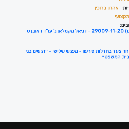
ות
:
אהרון ברוכין
קצועי
בים
:
ת"א (ירושלים) 29009-11-20 - דניאל מקמלאן נ' עו"ד ראובן ט
ר צעד בחדלות פירעון - מפגש שלישי - ״דגשים בני
בית המשפט״