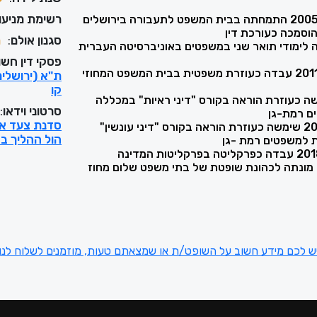
רשימת מניעוי
סגנון אולם
:
מ
200 סיימה לימודי תואר שני במשפטים באוניברסיטה העברית
פסקי דין חשו
בשנים 2005 עד 2011 עבדה כעוזרת משפטית בבית המשפט המחוזי
קו
200 שימשה כעוזרת הוראה בקורס "דיני ראיות" במכללה
סרטוני וידאו
:
ם רמת-גן
סדנת צעד אח
בשנים 2006-2009 שימשה כעוזרת הוראה בקורס "דיני עונשין"
הול ההליך ב
למשפטים רמת -גן
בחודש מרץ 2018 מונתה לכהונת שופטת של בתי משפט שלום מחוז
ש לכם מידע חשוב על השופט/ת או שמצאתם טעות, מוזמנים לשלוח לנו