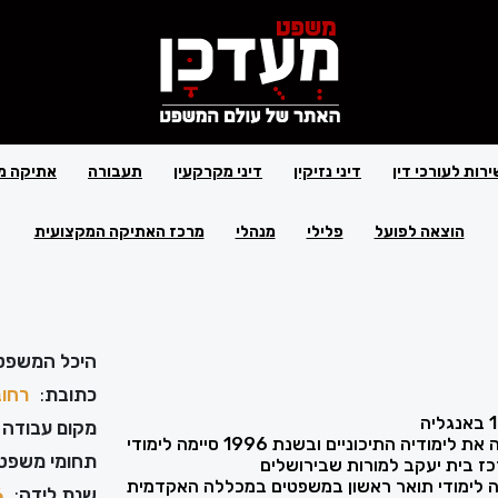
ירות לעורכי דין
דיני נזיקין
דיני מקרקעין
תעבורה
אתיקה מ
הוצאה לפועל
פלילי
מנהלי
מרכז האתיקה המקצועית
היכל המשפט
כתובת
:
רחוב חשי
מקום עבודה 
בשנת 1994 סיימה את לימודיה התיכוניים ובשנת 1996 סיימה לימודי
תחומי משפט
ז בית יעקב למורות שבירושלים
200 סיימה לימודי תואר ראשון במשפטים במכללה האקדמית
שנת לידה
:
6