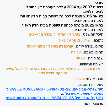
עורכי דין.
בשנים 2007 עד 2014 עבדה כעורכת דין במוסד
לביטוח לאומי.
בינואר 2015 מונתה לכהונת רשמת בבית הדין האזורי
לעבודה בתל אביב.
במאי 2022 מונתה לכהונת שופטת בבית הדין האזורי
לעבודה בתל אביב.
היכל המשפט
:
בית הדין האזורי לעבודה תל-אביב
כתובת
:
שוקן 25, תל אביב-יפו
מקום עבודה קודם
:
עורכת דין במוסד לביטוח לאומי
תחומי משפט
:
עבודה
שנת לידה
:
1973
רשימת מניעויות
:
אורון סלמון, דלית מלוא, יפית מנגל, גורניצקי ושות', רפאל קיציס,
שי דקס, שירה צמיר
סגנון אולם
:
מעורב
פסקי דין חשובים
:
סע"ש (תל-אביב-יפו) 53184-02-22 - VASILE MOVILEANU נ'
עמלים - משאבי אנוש בע"מ
ב"ל (תל-אביב-יפו) 9874-01-23 - ד' מ' נ' המוסד לביטוח לאומי
סרטוני וידאו
: