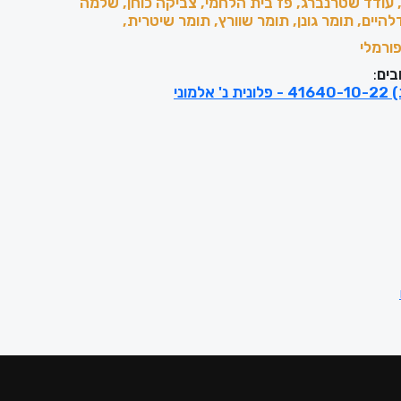
, עודד שטרנברג, פז בית הלחמי, צביקה כוחן, שלמה
להיים, תומר גונן, תומר שוורץ, תומר שיטרית,
ורמלי
בים
:
למוני