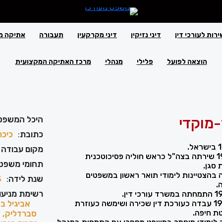
ירות לעורכי דין
דיני נזיקין
דיני מקרקעין
תעבורה
אתיקה מ
הוצאה לפועל
פלילי
מנהלי
מרכז האתיקה המקצועית
-מוקדי
היכל המשפט
כתובת
:
כיכר
מקום עבודה 
בשנים 1991-1993 שירתה בצה"ל כראש חוליה פסיכוטכנית
תחומי משפט
סגן.
199 סיימה בהצטיינות לימודי תואר ראשון במשפטים
שנת לידה
:
3
.
רשימת מניעוי
בשנים 1998-1999 עבדה כעורכת דין שכירה ושימשה כעוזרת
אביגיל בה
ת חיפה.
סברדליק, ה