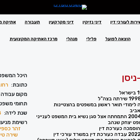
ירות לעורכי דין
דיני נזיקין
דיני מקרקעין
תעבורה
אתיקה מ
הוצאה לפועל
פלילי
מנהלי
מרכז האתיקה המקצועית
ניסן
היכל המשפט
כתובת
:
רחוב בזל
מקום עבודה 
תחומי משפט
200 סיימה לימודי תואר ראשון במשפטים בהצטיינות
אביב
שנת לידה
:
8
בשנים 2003 עד 2004 התמחתה אצל סגן נשיא בית המשפט לענייני
רשימת מניעוי
פט יצחק שנהב
זהר כספי,
שירה טיטמ