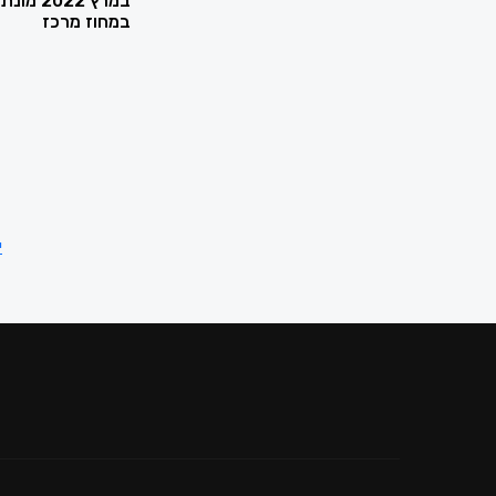
במרץ 2
במחוז מרכז
י