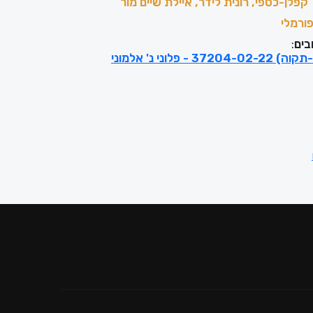
קפלן-כספי, רונית לידר, איילת שיים מור
ורמלי
בים
:
- פלוני נ' אלמוני