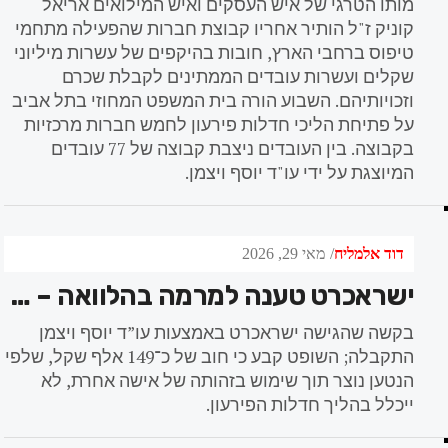
מותו הטרגי של איש העסקים ואיש המילואים אריאל
קוניק ז"ל הותיר אחריו קבוצת חברות שהפעילה מתחמי
טיפוס ברחבי הארץ, חובות בהיקפים של עשרות מיליוני
שקלים ועשרות עובדים הממתינים לקבלת שכרם
וזכויותיהם. השבוע הורה בית המשפט המחוזי בתל אביב
על פתיחת הליכי חדלות פירעון לחמש חברות מרכזיות
בקבוצה. בין העובדים ניצבת קבוצה של 77 עובדים
המיוצגת על ידי עו"ד יוסף ויצמן.
דוד אלמליח
מאי 29, 2026
ישראכרט טענה למרמה בהלוואה – ובית המשפט החריג את החוב מהליך חדלות פירעון
בקשה שהגישה ישראכרט באמצעות עו”ד יוסף ויצמן
התקבלה; השופט קבע כי חוב של כ־149 אלף שקל, שלפי
הנטען נוצר תוך שימוש בזהותה של אישה אחרת, לא
ייכלל בהליך חדלות הפירעון.