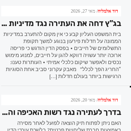
דוד אלמליח
מאי 27, 2026
בג”ץ דחה את העתירה נגד מדיניות חדלות הפירעון: “לא כל חייב מתאים למסלול של 3 שנים”
בית המשפט העליון קבע כי אין מקום להתערב במדיניות
הממונה על חדלות פירעון בנוגע למשך תקופת
התשלומים של חייבים • בפסק הדין הודגש כי פריסה
ארוכה יותר עשויה דווקא להגן על חייבים, למנוע מימוש
נכסים ולאפשר שיקום כלכלי אמיתי • העותרות טענו:
“החריג הפך לכלל” מאבק עקרוני סביב אחת הסוגיות
הרגישות ביותר בעולם חדלות […]
דוד אלמליח
מאי 20, 2026
בדרך לעתירה נגד רשות האכיפה והגבייה: לשכת עורכי הדין דורשת להכיר במסירה פרטית במקום דואר ישראל
האם ניתן לפתוח תיק הוצאה לפועל לאחר מסירה
באמצעות חברת שליחויות פרטית? בלשכת עורכי הדין