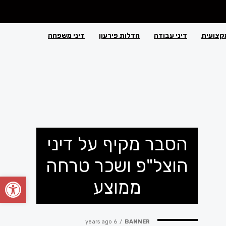
קצועית
דיני עבודה
חדלות פירעון
דיני משפחה
הסבר מקיף על דיני
הוצל"פ ושכר טרחה
פתח סרגל
ממוצע
6 years ago
BANNER