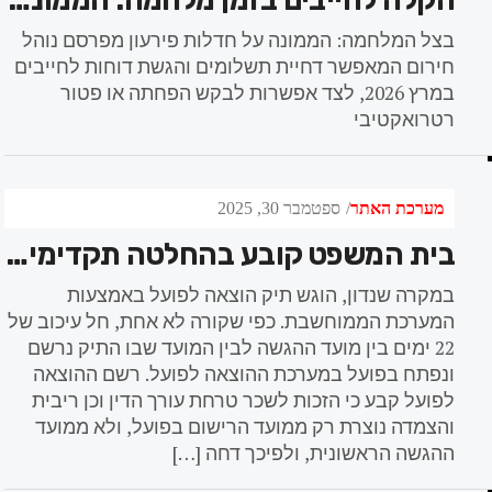
הקלה לחייבים בזמן מלחמה: הממונה על חדלות פירעון מאפשר דחיית תשלומים ודוחות
בצל המלחמה: הממונה על חדלות פירעון מפרסם נוהל
חירום המאפשר דחיית תשלומים והגשת דוחות לחייבים
במרץ 2026, לצד אפשרות לבקש הפחתה או פטור
רטרואקטיבי
מערכת האתר
ספטמבר 30, 2025
בית המשפט קובע בהחלטה תקדימית מהו המועד הקובע לפתיחת תיק הוצאה לפועל
במקרה שנדון, הוגש תיק הוצאה לפועל באמצעות
המערכת הממוחשבת. כפי שקורה לא אחת, חל עיכוב של
22 ימים בין מועד ההגשה לבין המועד שבו התיק נרשם
ונפתח בפועל במערכת ההוצאה לפועל. רשם ההוצאה
לפועל קבע כי הזכות לשכר טרחת עורך הדין וכן ריבית
והצמדה נוצרת רק ממועד הרישום בפועל, ולא ממועד
ההגשה הראשונית, ולפיכך דחה […]