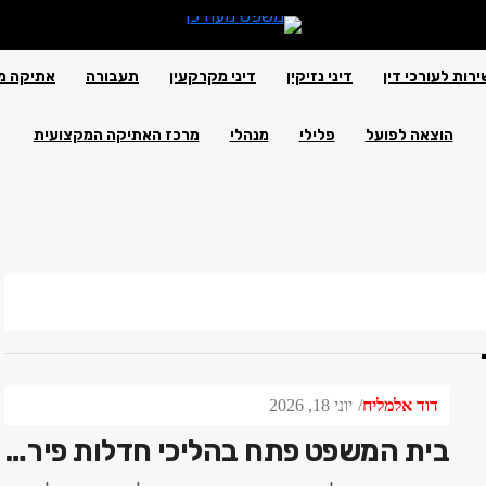
ירות לעורכי דין
דיני נזיקין
דיני מקרקעין
תעבורה
אתיקה מ
הוצאה לפועל
פלילי
מנהלי
מרכז האתיקה המקצועית
דוד אלמליח
יוני 18, 2026
בית המשפט פתח בהליכי חדלות פירעון לקבוצת החברות של אריאל קוניק ז"ל: עו"ד יוסף ויצמן מייצג 77 עובדים שנאבקים על שכרם