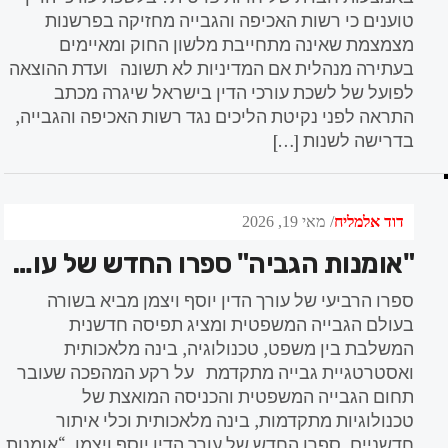
טוענים כי רשות האכיפה והגבייה מחזיקה בפרשנות
מצמצמת שאינה מתחייבת מלשון החוק ומאיימים
בעתירה מנהלית אם המדיניות לא תשונה ועדת ההוצאה
לפועל של לשכת עורכי הדין בישראל שיגרה מכתב
התראה לפני נקיטת הליכים נגד רשות האכיפה והגבייה,
בדרישה לשנות […]
דוד אלמליח
מאי 19, 2026
"אומנות הגביה" ספרו החדש של עורך הדין יוסף ויצמן מציג את הדור הבא של עולם הגבייה
ספרו הרביעי של עורך הדין יוסף ויצמן מביא בשורה
בעולם הגבייה המשפטית ומציג תפיסה חדשנית
המשלבת בין משפט, טכנולוגיה, בינה מלאכותית
ואסטרטגיית גבייה מתקדמת על רקע המהפכה שעובר
תחום הגבייה המשפטית והכניסה המואצת של
טכנולוגיות מתקדמות, בינה מלאכותית וכלי איתור
חדשניים, ספרו החדש של עורך הדין יוסף ויצמן, “אומנות