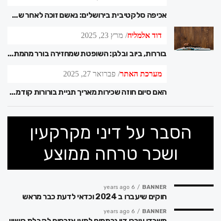
אכיפה סלקטיבית בירושלים: נאשם זוכה לאחר שבית המשפט קבע – העירייה פעלה באיפה ואיפה
דוד אלמליח
מרץ 23, 2025
בוררות, ביוב ובלגן: השופטת שמחזירה בורר מהמתים – סיפור משפטי שלא תשכחו
מערכת האתר
פברואר 27, 2025
האם סיום חוזה שכירות מאריך תניית בורורות קודמת?
הסבר על דיני מקרקעין
ושכר טרחה ממוצע
6 years ago
BANNER
חוקים שיעברו ב 2024 וכדאי לדעת כבר מראש
6 years ago
BANNER
משרדי עורכי דין נרתמים למען אזרחים לקבלת רישיון