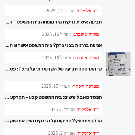
דוד אלמליח
אפריל 17, 2025
תביעה אישית נזיקית נגד מומחה בית המשפט – השופט קובע את גבולות האחריות
מוריה איזנברג
אפריל 16, 2025
אכיפה בררנית בבני ברק? בית המשפט אישר צו הריסה: "הבנייה בלתי חוקית – אין ראיה לאפליה"
מוריה איזנברג
אפריל 16, 2025
כך התרסקה תביעה של הקדש דתי על נדל"ן: פסק דין שמבהיר מי מוסמך לנהל הקדשות בישראל
מערכת האתר
אפריל 15, 2025
הפסד כואב ליורשים: בית המשפט קבע – הקרקע שייכת לאחרים"
דוד אלמליח
אפריל 6, 2025
הבלון מתפוצץ? הפיקוח על הבנקים מצנן את שוק הדיור – כך זה ישפיע על ההלוואות החדשות
דוד אלמליח
אפריל 2, 2025