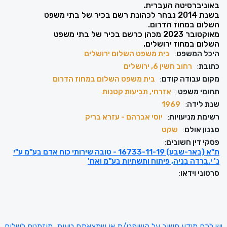
באוניברסיטה העברית.
בשנת 2014 נבחר לכהונת רשם בכיר של בתי משפט
השלום במחוז הדרום.
מאוקטובר 2023 מכהן כרשם בכיר של בתי משפט
השלום במחוז ירושלים.
היכל המשפט
:
בית משפט השלום ירושלים
כתובת
:
רחוב חשין 6, ירושלים
מקום עבודה קודם
:
בית משפט השלום במחוז הדרום
תחומי משפט
:
אזרחי, תביעות קטנות
שנת לידה
:
1969
רשימת מניעויות
:
יוסי אברהם - עזרא בריק
סגנון אולם
:
שקט
פסקי דין חשובים
:
ת"א (באר-שבע) 16733-11-19 - טובה שירותי כוח אדם בע"מ ע"י
נ' י.ברדה בניה, פיתוח ותשתיות בע"מ ואח'
סרטוני וידאו
:
יש לכם מידע חשוב על השופט/ת או שמצאתם טעות, מוזמנים לשלוח