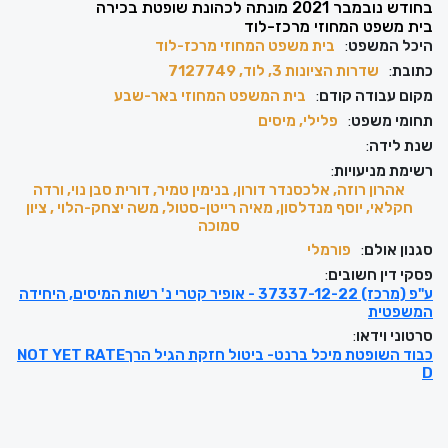
בחודש נובמבר 2021 מונתה לכהונת שופטת בכירה
בית משפט המחוזי מרכז-לוד
היכל המשפט
:
בית משפט המחוזי מרכז-לוד
כתובת
:
שדרות הציונות 3, לוד, 7127749
מקום עבודה קודם
:
בית המשפט המחוזי באר-שבע
תחומי משפט
:
פלילי, מיסים
שנת לידה
:
רשימת מניעויות
:
אהרון רוזה, אלכסנדר דורון, בנימין טמיר, דורית סבן נוי, ורדה
חקלאי, יוסף מנדלסון, מאיה רייטן-סטול, משה יצחק-הלוי , ציון
סמוכה
סגנון אולם
:
פורמלי
פסקי דין חשובים
:
ע"פ (מרכז) 37337-12-22 - אופיר קטרי נ' רשות המיסים, היחידה
המשפטית
סרטוני וידאו
:
כבוד השופטת מיכל ברנט- ביטול חזקת הגיל הרךNOT YET RATE
D