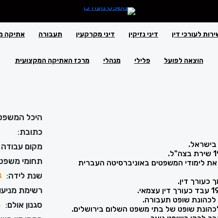
ירות לעורכי דין
דיני נזיקין
דיני מקרקעין
תעבורה
אתיקה מ
הוצאה לפועל
פלילי
מנהלי
מרכז האתיקה המקצועית
היכל המשפט
כתובת
:
מקום עבודה 
תחומי משפט
198 סיים את לימודי המשפטים באוניברסיטה העברית
שנת לידה
:
8
רשימת מניעוי
סגנון אולם
:
מ