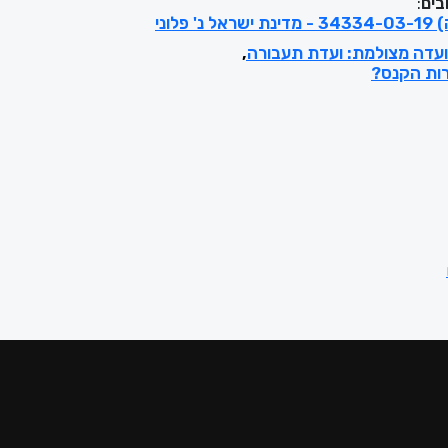
בים
:
 פלוני
ועדה מצולמת: ועדת תעבורה
רות הקנס?