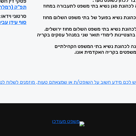
פסקי דין חשו
 2014 מונה לכהונת סגן נשיא בתי משפט לתעבורה במחוז
תפ"ק (רמלה) 34334-03-19 - מדינת ישראל נ'
סרטוני וידאו
:
20 מונה לכהונת נשיא בפועל של בתי משפט השלום מחוז
סוף עידן עבי
202 סיים בהצטיינות לימודי תואר שני במנהל עסקים בקריה
שפטים בקריה האקדמית אונו.
ש לכם מידע חשוב על השופט/ת או שמצאתם טעות, מוזמנים לשלוח לנו