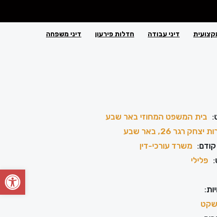
קצועית
דיני עבודה
חדלות פירעון
דיני משפחה
:
בית המשפט המחוזי באר שבע
יצחק רגר 26, באר שבע
קודם
:
משרד עורכי-דין
:
פלילי
פתח סרגל
ות
:
קט