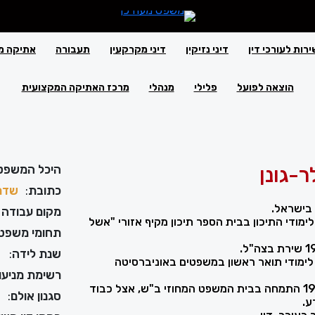
ירות לעורכי דין
דיני נזיקין
דיני מקרקעין
תעבורה
אתיקה מ
הוצאה לפועל
פלילי
מנהלי
מרכז האתיקה המקצועית
-גונן
היכל המשפט
כתובת
:
שדרות 
מקום עבודה 
198 סיים לימודי התיכון בבית הספר תיכון מקיף אזורי "אשל
תחומי משפט
שנת לידה
:
199 סיים לימודי תואר ראשון במשפטים באוניברסיטה
רשימת מניעוי
בשנים 1998-1999 התמחה בבית המשפט המחוזי ב"ש, אצל כבוד
סגנון אולם
:
ש
ע.