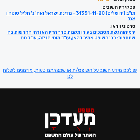
פסקי דין חשובים
:
תו"ב (ירושלים) 31351-11-20 - מדינת ישראל ואח' נ' חליל טוטח ו
אח'
סרטוני וידאו
:
ירמיהוהגשת מסמכים בעידן תקנות סדר הדין האזרחי החדשות בה
שתתפות: כב' השופט אמיר דהאן, עו"ד מוטי חזיזה, עו"ד סם
יש לכם מידע חשוב על השופט/ת או שמצאתם טעות, מוזמנים לשלוח
לנו