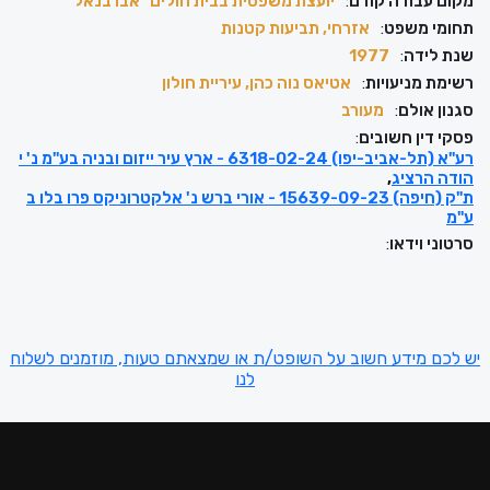
מקום עבודה קודם
:
יועצת משפטית בבית חולים "אברבנאל"
תחומי משפט
:
אזרחי, תביעות קטנות
שנת לידה
:
1977
רשימת מניעויות
:
אטיאס נוה כהן, עיריית חולון
סגנון אולם
:
מעורב
פסקי דין חשובים
:
רע"א (תל-אביב-יפו) 6318-02-24 - ארץ עיר ייזום ובניה בע"מ נ' י
הודה הרציג
ת"ק (חיפה) 15639-09-23 - אורי ברש נ' אלקטרוניקס פרו בלו ב
ע"מ
סרטוני וידאו
:
יש לכם מידע חשוב על השופט/ת או שמצאתם טעות, מוזמנים לשלוח
לנו