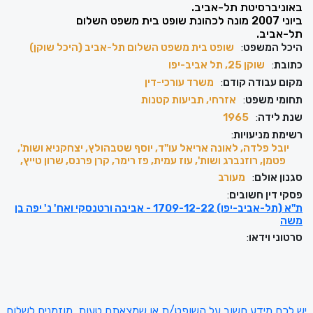
באוניברסיטת תל-אביב.
ביוני 2007 מונה לכהונת שופט בית משפט השלום
תל-אביב.
היכל המשפט
:
שופט בית משפט השלום תל-אביב (היכל שוקן)
כתובת
:
שוקן 25, תל אביב-יפו
מקום עבודה קודם
:
משרד עורכי-דין
תחומי משפט
:
אזרחי, תביעות קטנות
שנת לידה
:
1965
רשימת מניעויות
:
יובל פלדה, לאונה אריאל עו"ד, יוסף שטבהולץ, יצחקניא ושות',
פטמן, רוזנברג ושות', עוז עמית, פז רימר, קרן פרנס, שרון טייץ,
סגנון אולם
:
מעורב
פסקי דין חשובים
:
ת"א (תל-אביב-יפו) 1709-12-22 - אביבה ורטנסקי ואח' נ' יפה בן
משה
סרטוני וידאו
:
יש לכם מידע חשוב על השופט/ת או שמצאתם טעות, מוזמנים לשלוח