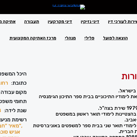
ירות לעורכי דין
דיני נזיקין
דיני מקרקעין
תעבורה
אתיקה מ
הוצאה לפועל
פלילי
מנהלי
מרכז האתיקה המקצועית
רות
היכל המשפט
כתובת
:
רחוב
מקום עבודה 
19 סיים את לימודיו התיכוניים בבית ספר התיכון הגימנסיה
תחומי משפט
שנת לידה
:
8
198 סיים בהצטיינות לימודי תואר ראשון במשפטים
רשימת מניעוי
אביב.
198 סיים לימודי תואר שני בבית ספר למשפטים באוניברסיטת
,"מאיר "חב
ת הברית.