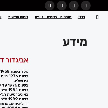
כללי
שופטים – רשמים – דיינים
לוחות מודעות
ש
מידע
אביגדור דו
נולד בשנת 1958 בישראל.
בשנת 76
בירושלים.
בשנים 1976 עד 1979 שירת בצה"ל.
בשנת 4
באוניברסיטת תל-
בשנת 9
ווירג'יניה שבארצו