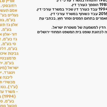
אוריין ש.
אסם תעשיו
נעליים בע"מ
אמרים בתחום המסים וסחר חוץ, בכתבי עת
בע"מ, גוט
אלון גז תש
הדין למשמעת של משטרת ישראל.
בע"מ, ד
ל 2016 מונה לכהונת שופט בית המשפט המחוזי ירושלים
גז בע"מ, ד
בע"מ, דלק 
גבינות איכ
פרמצבטיות
בע"מ, יה
וינוגרד, 
ליבנה צ
מכשירי ת
(ע"ר), נטו
- משרד עו"
(94
בע"מ, סק
סקאל ספור