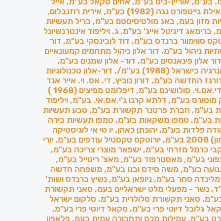
מ. בע"מ, אוריין-ביט בע"מ, אחים סקאל בע"מ, אייל
רוזובסקי, אילת גייטפורט נגה (1982) בע"מ, אירית רוזנבלום,
ת מזון בעמ, באג מולטיסיסטם בע"מ, בריל תעשיות
, ברימאג דיגיטל אייג' בע"מ, ג. ויליפוד אינטרנשיונל
קס סווימוור ברנדס בע"מ, דוד לובינסקי בע"מ, דור
תיות ניהול בע"מ, דור אלון ניהול מתחמים קמעונאיים
ור אלון פינאנסים בע"מ, דור- אלון שמנים בע"מ,
דור-אלון אנרגיה בישראל (1988) בע"מ/, דור-אלון טכנולוגיות
ורגז החדשה בע"מ, דורון נוביץ, די. אס. וי. אייר אנד
סי בע"מ, די.אס.וי. סולושינס בע"מ, דיפלומט מפיצים (1968 )
מוטורס בע"מ, דלתא קרגו ג'י.אס.אי. בע"מ, ויליפוד
ות בע"מ, חברת פרטנר תקשורת בע"מ, טבע תעשיות
 בע"מ, טמפו משקאות בע"מ, טמפו תעשיות בירה
ודה פלדות בע"מ, יהונתן כאהן, יו טי אי לוגיסטיקה
ישראל (מימון) 2008 בע"מ, יורוטקס טקסטיל עודפים בע"מ, יורי
יקבי כרמל מזרחי בע"מ, ישפאר מוצרי צריכה בע"מ,
פוני בע"מ, מאסטרפוד בע"מ, מאצ' ריטייל בע"מ,
נועה בע"מ, משה סידס ובנו בע"מ, משפחה חדשה
 מלינדה סחר בע"מ, ניופאן בע"מ, נשיץ ברנדס ושות'
ד, נשר - מפעלי מלט ישראליים בעמ, סאני תקשורת
19) בע"מ, סאני תקשורת סלולרית בע"מ, סלקום ישראל
אל גלובל דיוטי פרי בע"מ, סקאל דיוטי פרי בע"מ,
ט בע"מ, עמילות מכס ותחבורה עמית בעמ, פלאפון