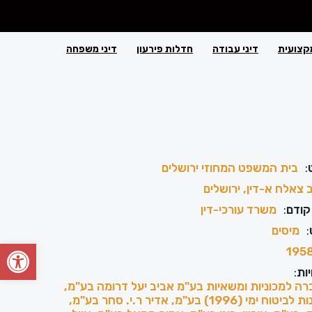
קצועית
דיני עבודה
חדלות פירעון
דיני משפחה
:
בית המשפט המחוזי ירושלים
 צאלח א-דין, ירושלים
קודם
:
משרד עורכי-דין
:
מיסים
פתח סרגל
195
ות
:
רה למכוניות ומשאיות בע"מ אביב יעל דרומה בע"מ,
אגיש סוכנות לביטוח ימי (1996) בע"מ, אדיר ר.י. סחר בע"מ,