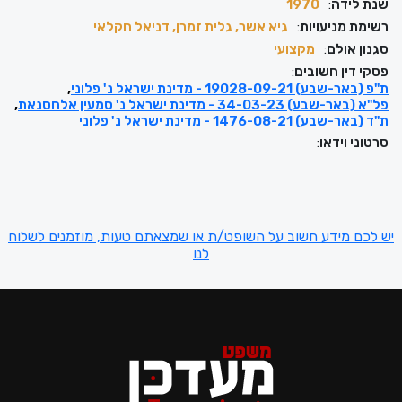
שנת לידה
:
1970
רשימת מניעויות
:
גיא אשר, גלית זמרן, דניאל חקלאי
סגנון אולם
:
מקצועי
פסקי דין חשובים
:
ת"פ (באר-שבע) 19028-09-21 - מדינת ישראל נ' פלוני
פל"א (באר-שבע) 34-03-23 - מדינת ישראל נ' סמעין אלחסנאת
ת"ד (באר-שבע) 1476-08-21 - מדינת ישראל נ' פלוני
סרטוני וידאו
:
יש לכם מידע חשוב על השופט/ת או שמצאתם טעות, מוזמנים לשלוח
לנו