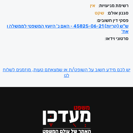
רשימת מניעויות
:
אין
סגנון אולם
:
שקט
פסקי דין חשובים
:
ש"ש (קריות) 45825-06-21 - האם נ' היועץ המשפטי לממשלה ו
אח'
סרטוני וידאו
:
יש לכם מידע חשוב על השופט/ת או שמצאתם טעות, מוזמנים לשלוח
לנו