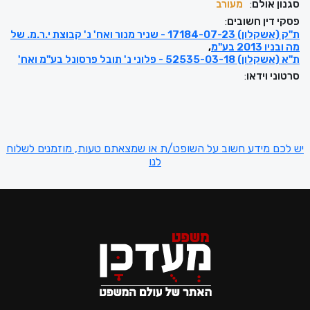
סגנון אולם
:
מעורב
פסקי דין חשובים
:
ת"ק (אשקלון) 17184-07-23 - שניר מנור ואח' נ' קבוצת י.ר.מ. של
מה ובניו 2013 בע"מ
ת"א (אשקלון) 52535-03-18 - פלוני נ' תובל פרסונל בע"מ ואח'
סרטוני וידאו
:
יש לכם מידע חשוב על השופט/ת או שמצאתם טעות, מוזמנים לשלוח
לנו