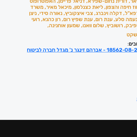
אר, דורית נחום-שפירא, דניאל פריימן, האפוטרופוס
ז חיפה והצפון, ליאת כצנלסון, מיכאל מאיר, משרד
א"ל, דקלה וינברג, צבי איצקוביץ, נאורה סידי, ניצן
נעמה סלע, ענת רום, ענת שפיץ רום, רון כהנא, רועי
יבק, רושוביץ, שלום וואנו, שמעון אוחנינה,
קט
בים
:
ת"ק (עכו) 18562-08-23 - אברהם זינגר נ' מגדל חברה לביטוח