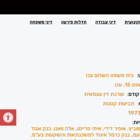
קצועית
דיני עבודה
חדלות פירעון
דיני משפחה
:
בית משפט השלום עכו
15, עכו
קודם
:
עורכת דין עצמאית
:
תביעות קטנות
פתח סרגל
197
ות
:
ביץ, אופיר דידי, איתי פריימן, אלה וואנו, בנק אגוד
מ, בנק כרמל איגוד למשכנתאות והשקעות בע"מ,