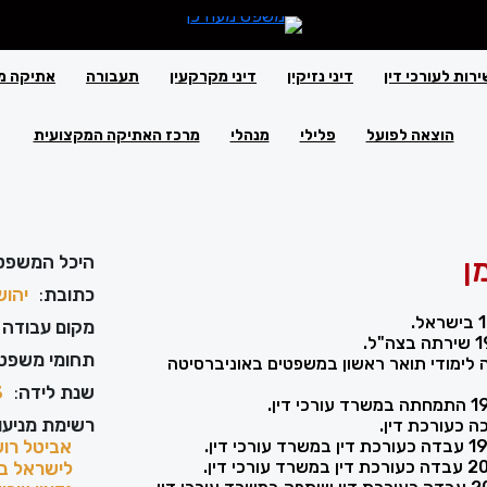
ירות לעורכי דין
דיני נזיקין
דיני מקרקעין
תעבורה
אתיקה מ
הוצאה לפועל
פלילי
מנהלי
מרכז האתיקה המקצועית
ן
היכל המשפט
כתובת
:
יהושפט 
מקום עבודה 
תחומי משפט
199 סיימה לימודי תואר ראשון במשפטים באוניברסיטה
שנת לידה
:
3
רשימת מניעוי
אביטל רושו
לישראל בע