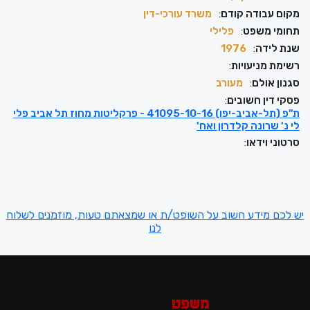
מקום עבודה קודם
:
משרד עורכי-דין
תחומי משפט
:
פלילי
שנת לידה
:
1976
רשימת מניעויות
:
סגנון אולם
:
מעורב
פסקי דין חשובים
:
ת"פ (תל-אביב-יפו) 41095-10-16 - פרקליטות מחוז תל אביב פלי
לי נ' שרונה קלדרון ואח'
סרטוני וידאו
:
יש לכם מידע חשוב על השופט/ת או שמצאתם טעות, מוזמנים לשלוח
לנו