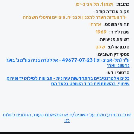
כתובת
:
ויצמן‬ 1, תל אביב-יפו
מקום עבודה קודם
:
יו"ר וועדות הערר לתכנון ולבנייה, פיצויים והיטלי השבחה
תחומי משפט
:
אזרחי
שנת לידה
:
1969
רשימת מניעויות
:
סגנון אולם
:
שקט
פסקי דין חשובים
:
ע"ר (תל-אביב-יפו) 49677-07-23 - אלקטרה בניה בע"מ נ' בועז
נחשוני ואח'
סרטוני וידאו
:
כלים אלטרנטיביים בהתחדשות עירונית - תביעות לסילוק יד ופירוק
שיתוף. בהשתתפות כבוד השופט גלעד הס
יש לכם מידע חשוב על השופט/ת או שמצאתם טעות, מוזמנים לשלוח
לנו