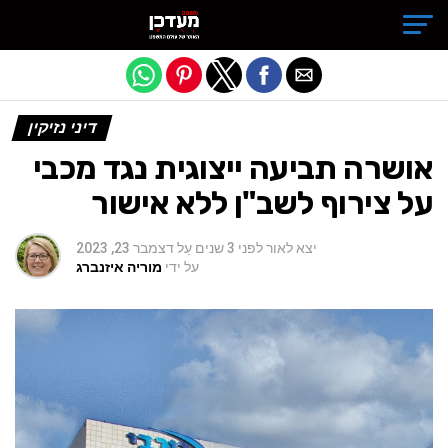
Exit mobile version
דיני נזיקין
אושרה תביעה ייצוגית נגד מכבי
על צירוף לשב"ן ללא אישור
יצא לאור
לפני 3 שנים
עַל
דצמבר 23, 2023
על ידי
מוריה איזנברג