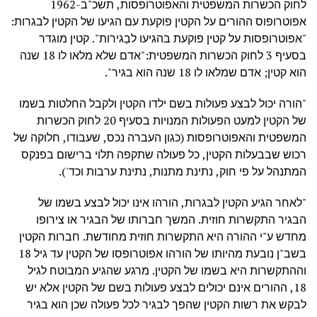
לחוק הכשרות המשפטית והאפוטרופסות, תשכ"ב-1962
אפוטרופוס ההורים על הקטין פוקעת עם הגיעו של הקטין לבגרות:
"אפוטרופסות על קטין פוקעת בהגיעו לבַגירות‏‏‏‏". קטין מוגדר
בסעיף 3 לחוק הכשרות המשפטית:"אדם שלא מלאו לו 18 שנה
הוא קטין; אדם שמלאו לו 18 שנה הוא בגיר".
"הורה יכול לבצע פעולות בשם ילדו הקטין ולקבל החלטות בשמו
של הקטין למעט הפעולות המנויות בסעיף 20 לחוק הכשרות
המשפטית והאפוטרופסות (כגון העברה נכס, שעבודו, חלוקה של
רכוש שבבעלות הקטין, כל פעולה שתקפה תלוי ברישום בפנקס
המתנהל על פי חוק, נתינת מתנות, נתינת ערבות וכד').
"לאחר הגיע הקטין לבגרות, הורהו אינו יכול לבצע בשמו של
הבגיר התקשרות חוזית. המשך חברותו של הבגיר או צירופו
מחדש ע"י ההורה היא התקשרות חוזית מחודשת. חברות הקטין
בשב"ן נובעת מהיותו של הורהו אפוטרופסו של הקטין עד גיל 18
וההתקשרות היא בשמו של הקטין. מרגע שהגיע המבוטח לגיל
18, ההורים אינם יכולים לבצע פעולות בשם של הקטין אלא יש
לבקש את רשות הקטין שהפך לבגיר לכל פעולה שכן הוא בגיר