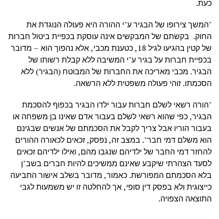
כעת.
"המשך צירופו של הבגיר ע"י ההורה היא פעולה הנוגדת את
החוק. בקשתם של המבקשים אינה עוסקת בכפיית ביטול חברות
של קטין בהגיעו לגיל 18, כטענת מכבי, אלא נהפוך הוא – מדובר
בכפיית חברות על בגיר ע"י המשיבה ללא קבלת רשותו של
הבגיר. מכבי מאריכה את החברות של המבוטח (הבגיר) ללא
הסכמתו. זוהי פעולה משפטית ללא הרשאה.
"הורה רשאי לשלם חברות עבור ילדו הבגיר בכפוף להסכמת
הבגיר, כפי שהוא רשאי לשלם בעבור אדם שאינו בן משפחה או
בעבור הוריו אבל צריך לקבל את הסכמתם של אנשים שבגינם
הוא משלם דמי חבר". במצב זה, נפסק, זכאים לכאורה ההורים
להחזר דמי החבר של ילדיהם שנגבו מהם, ואילו ילדיהם זכאים
לסעד הצהרתי שיקבע שאינם ממשיכים להיות חברים בשב"ן
בלא הסכמתם המפורשת. כאמור, מדובר בשלב אישור התביעה
כייצוגית ולא בפסק דין סופי, אך להחלטה זו יש משמעות לגבי
התוצאה הצפויה.