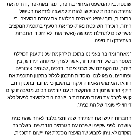
שופטת בית המשפט המחוזי בחיפה, תמר נאות-פרי, דחתה את
עתירת החברות שביקשו להורות למועצה לזרז את הטיפול
בתוכנית, תוך שהיא מאמצת במלואה את עמדת המועצה. בין
היתר, הזכירה השופטת נאות-פרי את הסעיף בתוכנית המקציב
עשר שנים לתחילת מימושה (ואשר אותו לא הזכירו החברות
בעתירתן) והוסיפה:
"מאחר ומדובר בענייננו בתוכנית להקמת שכונת ענק הכוללת
מספר רב של יחידות דיור, אשר לצורך פיתוחה תידרש, בין
היתר, גם הקמתם של מבני ציבור, דרכים, שטחים ציבוריים
ופתוחים, מצאו לנכון מוסדות התכנון לכלול בתקנון התוכנית את
הוראת המימוש האמורה ולקחו בחשבון כי מדובר בתכנון רחב
היקף הדורש זמן רב והתקשרות עם גורמים רבים. מסיבה זו קיים
קושי לקבל את טענת העותרות כי יש להורות למועצה לפעול ללא
דיחוי ליישומה של התוכנית".
החברות הגישו את העתירה שנה וחצי בלבד לאחר שהתוכנית
אושרה ולפני שקיימו ישיבה עם הגורמים הנדרשים. בשלב כה
מוקדם לא ניתן לקבוע שהמועצה מסכלת את יישום התוכנית,