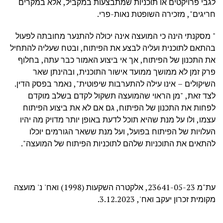
לגבי פרויקטים או תוכניות שמתבצעות במקביל, אלא במקרים
חריגים", מזכירה השופטת נאות-פרי.
" מסקנתי הינה כי המועצה אינה יכולה להתנער מחובתה לפעול
בהתאם לתוכנית ועליה לבצע את הפיתוח, ובטח שעליה להתחיל
את התכנון של הפיתוח, אך אי ביצוע האמור כבר עתה, בחלוף
פרק זמן לא ממושך ממועד אישור התוכנית, ובהינתן שאר
השיקולים – אינו עילה להתערבות שיפוטית", נאמר בפסק הדין.
לצד זאת, "מן הראוי שהמועצה תשקול לקדם בשלב מוקדם
לפחות את התכנון של הפיתוח, גם אם לא את ביצוע הפיתוח
עצמו, ולו על מנת שהיא תוכל לדעת באופן יותר מדויק מה יהיו
העלויות של הפיתוח בפועל, ועל מנת ששאר הגורמים יוכלו
להתאים את התוכניות שלהם לתוכניות הפיתוח של המועצה".
עת"מ 23641-05-23, אלקטרה השקעות (1998) ואח' נ' מועצה
מקומית זכרון יעקב ואח', 3.12.2023.