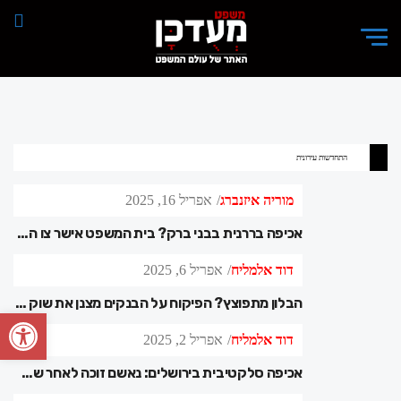
התחדשות עירונית
מוריה איזנברג
אפריל 16, 2025
אכיפה בררנית בבני ברק? בית המשפט אישר צו הריסה: "הבנייה בלתי חוקית – אין ראיה לאפליה"
דוד אלמליח
אפריל 6, 2025
הבלון מתפוצץ? הפיקוח על הבנקים מצנן את שוק הדיור – כך זה ישפיע על ההלוואות החדשות
פתח סרגל
דוד אלמליח
אפריל 2, 2025
אכיפה סלקטיבית בירושלים: נאשם זוכה לאחר שבית המשפט קבע – העירייה פעלה באיפה ואיפה