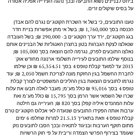
ביחס לבניינים נשוא התביעה ובכך נהגה העירייה אפליה אסורה
על בסיס שיקולים זרים.
טענו התובעים, כי בשל אי השכרת הקוטג'ים נגרם להם אבדן
הכנסה בסך 1,760,000 ₪; בשל אי מתן אפשרות בניית חדר
בגג הקוטג'ים, ירד ערך הקוטג'ים ב- 290,000 ₪; בשל העובדה
שנאלצו לצקת הגבהות בטון בחצרן האנגליות של הבניינים אותם
נאלצו התובעים לפרק, נגרמה להם הוצאה בסך 105,000 ₪;
בנוסף שילמו התובעים לעירייה תשלומי ארנונה מחודש אוק'
2013 עד למועד קבלת טופס 4 בסך 65,354.51 ₪ וכן שילמו
לחברת החשמל בגין החזקת מונה לצריכת חשמל 2,050 ₪; עוד
נגרמו לתובעים הוצאות בגין ההליכים המשפטיים לצורך קבלת
טופס 4 בסך 95,016 ₪ כולל מע"מ; מעבר לאלה תבעו את עלות
שכרו של השמאי אשר הרמן בסך 15,795 ₪ כולל מע"מ ואת
עלות המהנדס איליה קפלן בסך 820 ₪; העירייה גם חילטה
ערבות אותה הפקידו התובעים שנועדה לאי אכלוס הקוטג'ים טרם
קבלת טופס 4 וזאת בתאריך 21.5.13 למרות שחלפו 6 ימים
מתום תוקף הערבות ובניגוד לתנאיה ובכך הסבו לתובעים נזק
שעומד בצירוף הפרשי הצמדה וריבית על פי חוק הרשויות