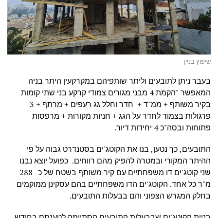
שיפוץ בניין
בעבר ניתן לתובעים וליתר שותפיהם במקרקעין היתר בניה
המאפשר "הקמת 4 מבני מגורים צמודי קרקע בני שתי קומות
בקיר משותף + ממ"ד + חדר וחלל גג רעפים + מרתף + 3
פרגולות בצמוד לחדר על הגג + חניות מקורות + מרפסות
פתוחות ובסה"כ 4 יחידות דיור.
התובעים, כך נטען, בנו את הקוטג'ים בסטנדרט גבוה על פי
ההיתר המקורי ובמטרה להפיק מהם רווחים. כפועל יוצא נבנו
שני קוטג'ים דו משפחתיים עם קיר משותף בשטח של כ- 288
מ"ר כל אחד. הקוטג'ים הדו משפחתיים בהם עסקינן ממוקמים
בחלק המגרש הצפוני והם בבעלות התובעים.
בניית הקוטג'ים שבבעלות התובעים הסתיימה לטענתם בחודש