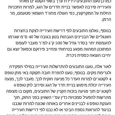
כמו כן טענו התובעים לירידת ערך בשווי הקוטג'ים מאחר
והעירייה סירבה לאפשר בניית חדרים על הגג, למרות התכניות
החלות על המקרקעין, כפי העולה מחוו"ד השמאי מטעמם, מר
הרמן.
בנוסף, נאלצו התובעים לפי דרישת העירייה לצקת בחצרות
האנגליים של הבניינים הגבהות בטון בגובה של 40 ס"מ שגרמו
להעמסת יתר בסדר גודל של 500 ק"ג למ"ר מעבר לעומס
המתוכנן המהווה מפגע בטיחותי ומחייב פירוקם וכפועל יוצא גם
יחייבו הוצאה כספית ניכרת.
לאור אלה, טענו התובעים להתרשלות העירייה במילוי תפקידה
ולגרימת נזקים. בנוסף, טענו להפרת חובה חקוקה באי מתן טופס
4 לקוטג'ים למרות העדר כל מניעה חוקית לכך. מעבר לכך, מנעה
העירייה יכולת מימוש בניית חדר על הגג וסירוב לתן טופס 4
לקוטג'ים תוך פגיעה בזכות הקניין של התובעים, מקום בו מצופה
מהרשות להפעיל סמכויות כדין עפ"י השוויון בפני החוק, תוך
הענקת טופס 4 לבניינים אחרים באותה שכונה למרות שנבנו
בניגוד להוראות נספח הבינוי או לא נבנו לפי דרישות העירייה