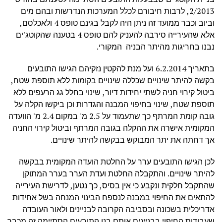
2/2013, לרבות חיבורם לכלל המערכות הנדרשות ובהם מים
וביוב וכבר ממועד זה ניתן היה לקבל בגינם טופס 4 ולאכלסם,
אלא שהעירייה סירבה להעניק להם טופס 4 בטענה שהקוטג'ים
נבנו בחריגות מהיתר הבניה המקורי.
בתאריך 6.2.2014 ועל מנת להקטין נזקיהם הגישו התובעים
בקשה להיתר שינויים שכללה שינויים בקומות ללא תוספת שטח,
ביטול קירוי חניה לשתי יחידות דיור, שינוי בחלל גג הרעפים ללא
תוספת שטח, שינוי בחיפוי המבנה והגדרות וכן ביקשו הקלה על
גובה קומת המרתף כך שתעמוד על 2.5 מ' במקום 2.4 מ' הוועדה
המקומית אישרה את ההקלה בגובה המרתף וביטול קירוי החניה
אך דחתה את יתר המבוקש בבקשה להיתר שינויים.
לכן הגישו התובעים ערר על החלטת הועדה המקומית בבקשה
להיתר שינויים. והתקבלה החלטת ועדת הערר בערר המתוקן
שהתקבל חלקית ונקבע כי אין בסיס, כך נטען, לדרישת העירייה
להתאים את החיפוי במבנה לנספח הבינוי המנחה בשל אחידות
אדריכלית בשכונה ובסביבה הקרובה לבניינים ולאור העובדה
שעבודות החיפוי בבניינים אותם בנו התובעים הסתיימה זה מכבר