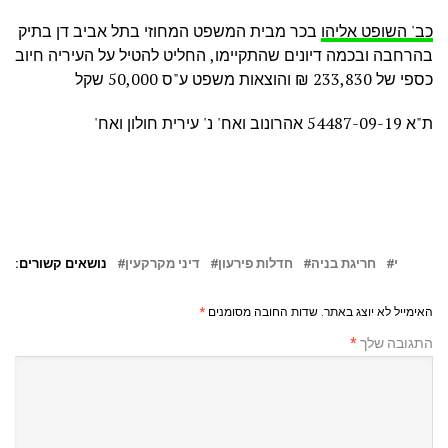
כב' השופט אליהו
בכר מבית המשפט המחוזי בתל אביב דן בתיק
בהרחבה ובכמה דיונים שהתקיימו, החליט להטיל על העיריה חיוב
כספי של 233,830 ₪ והוצאות משפט ע"ס 50,000 שקל
ת"א 54487-09-19 אהרונוב ואח' נ' עירית חולון ואח'
י
חריגת בניה
חדלות פירעון
דיני מקרקעין
נושאים קשורים:
האימייל לא יוצג באתר.
שדות החובה מסומנים
*
התגובה שלך
*