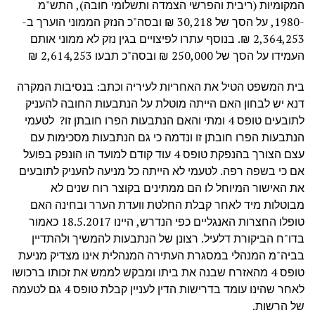
המקומיות (ריבית והפרשי הצמדה ותשלומי חובה), התש"מ
-1980, על הסך של 30,218 ₪ ובסה"כ הנזק הממוני הוערך ב-
2,364,253 ₪. בנוסף עתרו לפיצויים בגין נזק לא ממוני אותם
העמידו על הסך של 250,000 ₪ ובסה"כ תבעו 2,614,253 ₪
בית המשפט הטיל את האחריות לעיריה וכתב: בנסיבות המקרה
דנא יש לבחון האם הייתה מוטלת על הנתבעות החובה להעניק
לתובעים טופס 4 ומתי והאם הנתבעות הפרו חובתן זו? לטעמי
הנתבעות הפרו חובתן זו ונדמה כי גם הנתבעות מסכימות עם
עצם הצורך בהנפקת טופס 4 עוד קודם למועד הו הונפק בפועל
אם כי בשפה רפה. לטעמי לא הייתה כל מניעה להעניק לתובעים
את האישור המיוחל לו הם ממתינים בקוצר רוח שנים לא
מבוטלות מיד לאחר קבלת החלטת וועדת הערר ובחינה האם
טופלו החצרות האנגליים כפי הנדרש, היינו 18.5.2017 כאמור
בדו"ח הביקורת דלעיל. רצונן של הנתבעות להמשיך ולהתדיין
בביה"מ המנהלי במסגרת העתירה המנהלית אינו מצדיק מניעת
טופס 4 מהאזרח שבנה את ביתו ומבקש לממש את זכותו ברכושו
לאחר שהינו עומד בדרישות הדין לעניין קבלת טופס 4 גם לטעמה
של הרשות.