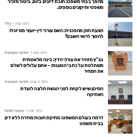
מהפך בבתי משפט: חובת דיונים בזום, ביטול מזכיר
משפטי ותיקונים נוספים.
לפני שנה 1
כללי
הצעת חוק מהפכנית: האם עורכי דין-יועצי מס יוכלו
להפוך לרואי חשבון?
לפני שנה 1
אתיקה מקצועית
בג"ץ מזהיר את עורכי הדין: בינה מלאכותית
משתלטת על כתבי הטענות – אתם עלולים לשלם
את המחיר
לפני 2 שנים
אתיקה מקצועית
הסיכון שיש לקחת לפני הגשת תלונה לועדת
האתיקה
לפני שנה 1
הוצאה לפועל
דרמה בעולם המשפט: מחיקת חובות מהירה ללא דיון
בבית משפט