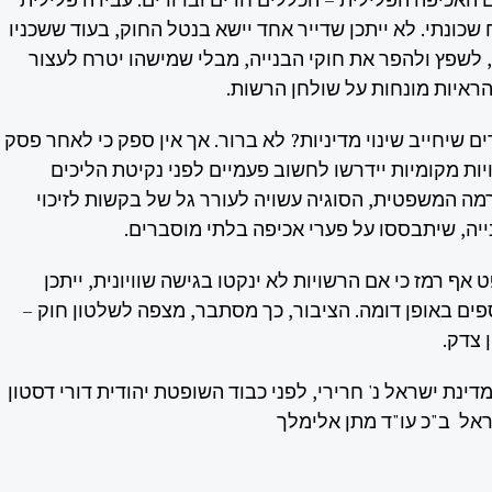
ח שכונתי. לא ייתכן שדייר אחד יישא בנטל החוק, בעוד ששכניו
לשפץ ולהפר את חוקי הבנייה, מבלי שמישהו יטרח לעצור
ראיות מונחות על שולחן הרשות.
 שיחייב שינוי מדיניות? לא ברור. אך אין ספק כי לאחר פסק
שויות מקומיות יידרשו לחשוב פעמיים לפני נקיטת הליכים
מה המשפטית, הסוגיה עשויה לעורר גל של בקשות לזיכוי
נייה, שיתבססו על פערי אכיפה בלתי מוסברים.
אף רמז כי אם הרשויות לא ינקטו בגישה שוויונית, ייתכן
ספים באופן דומה. הציבור, כך מסתבר, מצפה לשלטון חוק –
 צדק.
ו"ב 2072-12-23 מדינת ישראל נ' חרירי, לפני כבוד השופטת יהודית דורי דסטון
שראל ב"כ עו"ד מתן אלימלך