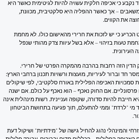
וד נקבע כי אכיפה חלקית עשויה להיות לגיטימית כאשר היא
שאבים – אך כאשר ההפליה היא סלקטיבית, מכוונת,
צה את הקווים.
 הכריע כי יש לזכות את חרירי מהאישום כולו. לא מחמת
חמת טעות בזיהוי – אלא בשל עיוות צדק מהותי שנפל
העירונית.
הדין הזה רחבות בהרבה מהמקרה הפרטי של חרירי.
ר חד וברור לעיריות, מועצות ורשויות תכנון ברחבי הארץ:
ת סמכויות האכיפה הפלילית באורח סלקטיבי, לפי שיקולים
ו פרסונליים. אם החוק נאכף – הוא נאכף על כולם. אם ישנה
א חייבת להיות סדורה, שקופה ועניינית. רשות מינהלית אינה
 מי "לרדת" וממי להתעלם, תוך פגיעה בתחושת הביטחון
ר.
חי והמינהלי נהוג להחיל גישה של "מידתיות" ושיקול דעת
 האכיפה הפלילית – הכללים חדים וברורים. עבירה פלילית