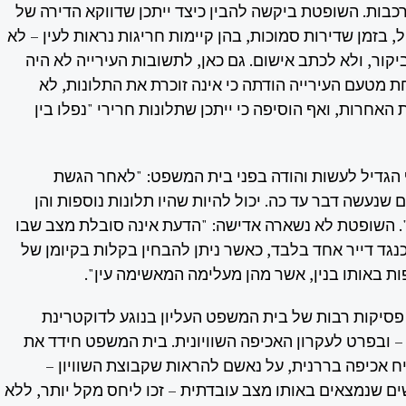
כבות. השופטת ביקשה להבין כיצד ייתכן שדווקא הדירה של
, בזמן שדירות סמוכות, בהן קיימות חריגות נראות לעין – לא
יקור, ולא לכתב אישום. גם כאן, לתשובות העירייה לא היה
מטעם העירייה הודתה כי אינה זוכרת את התלונות, לא
אחרות, ואף הוסיפה כי ייתכן שתלונות חרירי "נפלו בין
 הגדיל לעשות והודה בפני בית המשפט: "לאחר הגשת
 שנעשה דבר עד כה. יכול להיות שהיו תלונות נוספות והן
". השופטת לא נשארה אדישה: "הדעת אינה סובלת מצב שבו
נגד דייר אחד בלבד, כאשר ניתן להבחין בקלות בקיומן של
ות באותו בנין, אשר מהן מעלימה המאשימה עין".
פסיקות רבות של בית המשפט העליון בנוגע לדוקטרינת
– ובפרט לעקרון האכיפה השוויונית. בית המשפט חידד את
יח אכיפה בררנית, על נאשם להראות שקבוצת השוויון –
ם שנמצאים באותו מצב עובדתית – זכו ליחס מקל יותר, ללא