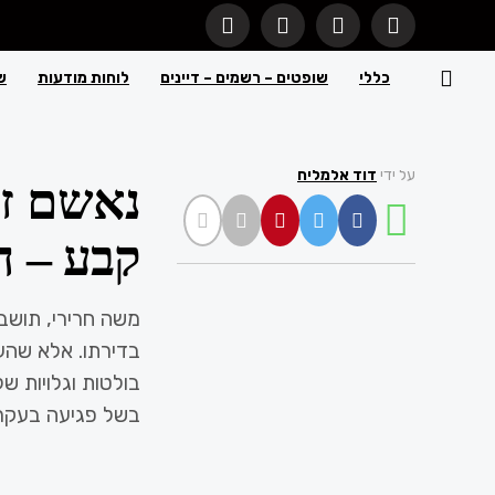
כללי
שופטים – רשמים – דיינים
לוחות מודעות
ש
אכיפה ס
יצא לאור
לפני שנה 1
עַל
אפריל 2,
2025
על ידי
דוד אלמליח
נאשם ז
קבע – ה
משה חרירי, תושב
בדירתו. אלא שהעי
בולטות וגלויות ש
בשל פגיעה בעקרו