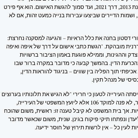
מעשור – החל משנת 2013, דרך 2021, ועד סמוך להגשת האישום. הוא אף פירט
, ושמות הדיירים שביצעו עבירות בנייה כמעט זהות, אם לא
רי דסטון בחנה את כלל הראיות – והגיעה למסקנה נחרצת:
נית מובהקת. "הגשת כתבי אישום על דרך של איפה ואיפה
ק וההגינות, וממילא פוגעת באמון הציבור ברשויות
הכרעת הדין. בהמשך קבעה כי מדובר במקרה ברור שבו
כיפתי תוך הפליה בין שווים – בניגוד להוראות הדין,
סיסי של מנהל תקין.
סתה העירייה לטעון כי חרירי "לא הגיש את תלונותיו בערוצים
המקובלים", כלומר, לא פנה למוקד 106 אלא ליועץ המשפטי של העירייה,
ת. אך בית המשפט לא קיבל טענה זו: ראשית, משום שהוכח
עדן ונפתחו תיקי פיקוח בגינן. שנית, משום שכאשר מדובר
ות לעין כל – אין לרשות תירוץ של חוסר ידיעה.