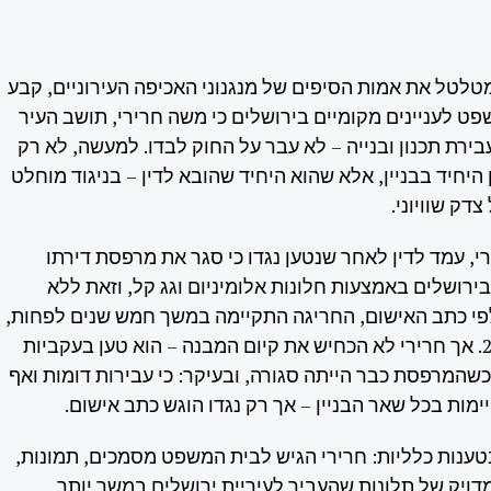
טלטל את אמות הסיפים של מנגנוני האכיפה העירוניים, קבע
ט לעניינים מקומיים בירושלים כי משה חרירי, תושב העיר
ירת תכנון ובנייה – לא עבר על החוק לבדו. למעשה, לא רק
 היחיד בבניין, אלא שהוא היחיד שהובא לדין – בניגוד מוחלט
דק שוויוני.
, עמד לדין לאחר שנטען נגדו כי סגר את מרפסת דירתו
ירושלים באמצעות חלונות אלומיניום וגג קל, וזאת ללא
 לפי כתב האישום, החריגה התקיימה במשך חמש שנים לפחות,
מאז 2018 ועד 2023. אך חרירי לא הכחיש את קיום המבנה – הוא טען בעקביות
כשהמרפסת כבר הייתה סגורה, ובעיקר: כי עבירות דומות ואף
מות בכל שאר הבניין – אך רק נגדו הוגש כתב אישום.
ענות כלליות: חרירי הגיש לבית המשפט מסמכים, תמונות,
מדויק של תלונות שהעביר לעיריית ירושלים במשך יותר