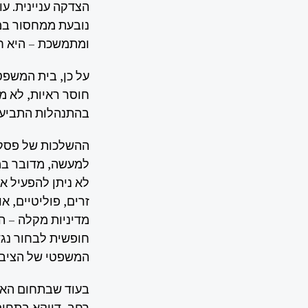
הצדקה עניינית. ע
נובעת ממחסור במ
ומתמשכת – היא חו
על כן, בית המשפט
חוסר ראיות, לא מ
בהתנהלות התביעה 
ההשלכות של פסק 
למעשה, מדובר במס
לא ניתן להפעיל א
זרים, פוליטיים, א
מדיניות מקלה – הי
חופשית לבחור נגד
המשפטי של הציבו
בעוד שבתחום האזר
רחב, דווקא בתחום